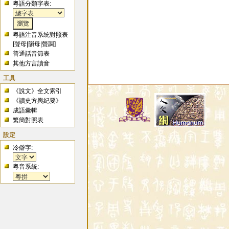
粵語分類字表:
粵語注音系統對照表
[
聲母
|
韻母
|
聲調
]
普通話音節表
其他方言讀音
工具
《說文》全文索引
《讀史方輿紀要》
成語彙輯
繁簡對照表
設定
冷僻字:
粵音系統: