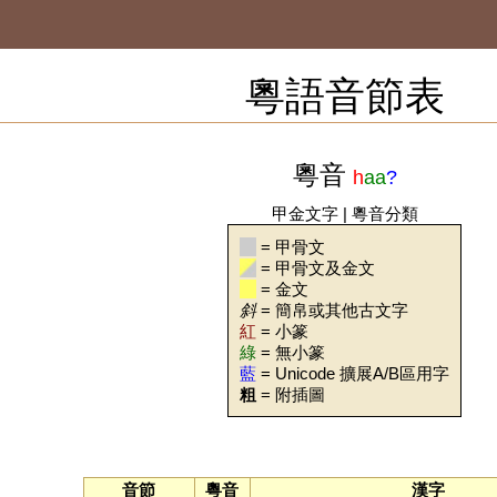
粵語音節表
粵音
h
aa
?
甲金文字
|
粵音分類
= 甲骨文
= 甲骨文及金文
= 金文
斜
= 簡帛或其他古文字
紅
= 小篆
綠
= 無小篆
藍
= Unicode 擴展A/B區用字
粗
= 附插圖
音節
粵音
漢字