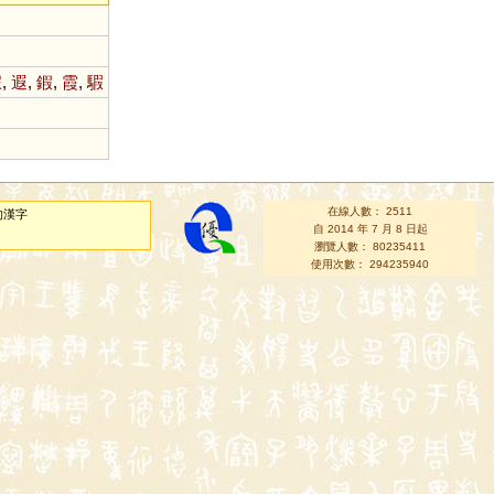
赮
,
遐
,
鍜
,
霞
,
騢
在線人數： 2511
的漢字
自 2014 年 7 月 8 日起
瀏覽人數： 80235411
使用次數： 294235940