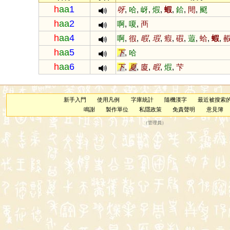
h
aa
1
呀
,
哈
,
岈
,
煆
,
蝦
,
鉿
,
閜
,
颬
h
aa
2
啊
,
嗄
,
襾
h
aa
4
啊
,
徦
,
暇
,
瑕
,
瘕
,
碬
,
蕸
,
蛤
,
蝦
,
h
aa
5
下
,
哈
h
aa
6
下
,
夏
,
廈
,
暇
,
煆
,
芐
新手入門
使用凡例
字庫統計
隨機漢字
最近被搜索
鳴謝
製作單位
私隱政策
免責聲明
意見簿
（
管理員
）