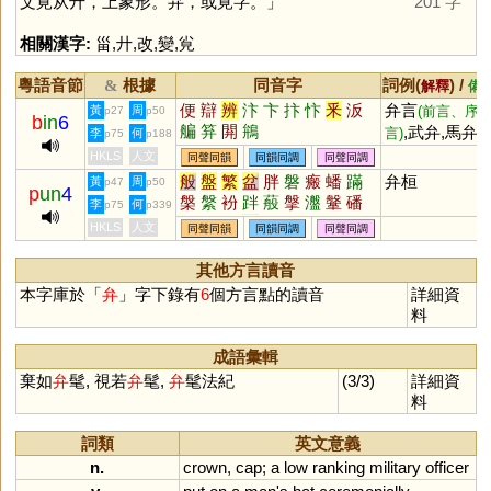
文覍从廾，上象形。弁，或覍字。」
201 字
相關漢字:
甾
,
廾
,
改
,
變
,
㝸
粵語音節
根據
同音字
詞例(
) /
&
解釋
備
便
辯
辨
汴
卞
抃
忭
釆
汳
弁言
黃
周
(前言、序
p27
p50
b
in
6
艑
笲
閞
鴘
,武弁,馬弁,
言)
李
何
p75
p188
弁髦
HKLS
人文
同聲同韻
同韻同調
同聲同調
般
盤
繁
盆
胖
磐
瘢
蟠
蹣
弁桓
黃
周
p47
p50
p
un
4
槃
縏
衯
跘
蒰
搫
瀊
鞶
磻
李
何
p75
p339
幋
媻
湓
洀
HKLS
人文
同聲同韻
同韻同調
同聲同調
其他方言讀音
本字庫於「
弁
」字下錄有
6
個方言點的讀音
詳細資
料
成語彙輯
棄如
弁
髦, 視若
弁
髦,
弁
髦法紀
(3/3)
詳細資
料
詞類
英文意義
n.
crown
,
cap
;
a
low
ranking
military
officer