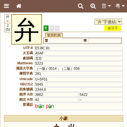
普
粵
廾
弁
55
2
繁
簡
港
破音字
(5)
繁簡對應
繁
簡
UTF-8
E5 BC 81
大五碼
A5AF
倉頡碼
戈廿
Matthews
5223
漢語大字典
（一版）0514；（二版）556
康熙字典
281
Unicode
U+5F01
GB2312
5945
四角號碼
2344.0
頻序 A/B
3862
5422
頻次 A/B
42
--
普通話
b
i
n
p
n
小篆