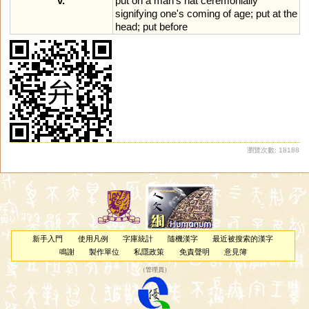
v.
put
on
a
man
'
s
hat
ceremonially
signifying
one
'
s
coming
of
age
;
put
at
the
head
;
put
before
瀏覽次數: 18188
新手入門
使用凡例
字庫統計
隨機漢字
最近被搜索的漢字
鳴謝
製作單位
私隱政策
免責聲明
意見簿
（
管理員
）