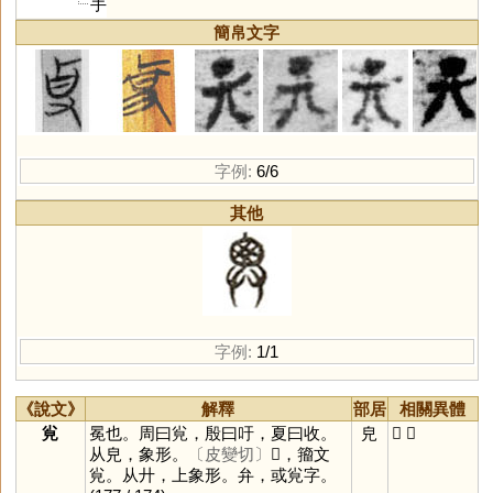
手
簡帛文字
字例:
6/6
其他
字例:
1/1
《說文》
解釋
部居
相關異體
㝸
冕也。周曰㝸，殷曰吁，夏曰收。
皃
𢍘
弁
从皃，象形。
〔皮變切〕
𢍘，籀文
㝸。从廾，上象形。弁，或㝸字。