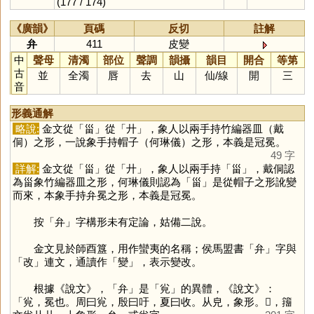
(177 / 174)
《廣韻》
頁碼
反切
註解
弁
411
皮變
中
聲母
清濁
部位
聲調
韻攝
韻目
開合
等第
古
並
全濁
唇
去
山
仙
/
線
開
三
音
形義通解
略說:
金文從「
甾
」從「
廾
」，象人以兩手持竹編器皿（戴
侗）之形，一說象手持帽子（何琳儀）之形，本義是冠冕。
49 字
詳解:
金文從「
甾
」從「
廾
」，象人以兩手持「
甾
」，戴侗認
為甾象竹編器皿之形，何琳儀則認為「
甾
」是從帽子之形訛變
而來，本象手持弁冕之形，本義是冠冕。
按「
弁
」字構形未有定論，姑備二說。
金文見於師酉簋，用作蠻夷的名稱；侯馬盟書「
弁
」字與
「
改
」連文，通讀作「
變
」，表示變改。
根據《說文》，「
弁
」是「
㝸
」的異體，《說文》：
「㝸，冕也。周曰㝸，殷曰吁，夏曰收。从皃，象形。𢍘，籒