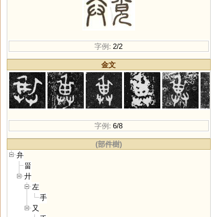
字例:
2/2
金文
字例:
6/8
(部件樹)
弁
甾
廾
左
手
又