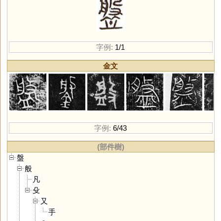
字例:
1/1
金文
字例:
6/43
(部件樹)
盤
般
凡
殳
又
手