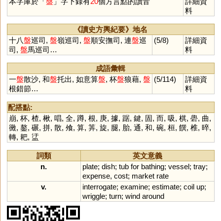
本字庫於「
盤
」字下錄有
20
個方言點的讀音
詳細資
料
《讀史方輿紀要》地名
十八
盤
巡司,
盤
嶺巡司,
盤
順安撫司, 連
盤
巡
(5/8)
詳細資
司,
盤
馬巡司…
料
成語彙輯
一
盤
散沙, 和
盤
托出, 如意算
盤
, 杯
盤
狼藉,
盤
(5/114)
詳細資
根錯節…
料
配搭點:
崩
,
杯
,
楂
,
楸
,
唱
,
全
,
蹲
,
根
,
庚
,
據
,
踞
,
鍵
,
固
,
而
,
吸
,
棋
,
礐
,
曲
,
黴
,
鏊
,
碾
,
拼
,
散
,
飧
,
算
,
筭
,
旋
,
腿
,
胎
,
通
,
和
,
碗
,
桓
,
饌
,
椎
,
晬
,
轉
,
耙
,
盓
詞類
英文意義
n.
plate
;
dish
;
tub
for
bathing
;
vessel
;
tray
;
expense
,
cost
;
market
rate
v.
interrogate
;
examine
;
estimate
;
coil
up
;
wriggle
;
turn
;
wind
around