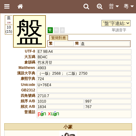
普
粵
皿
盤
108
10
繁
簡
港
單讀音字
(15)
繁簡對應
繁
簡
盘
UTF-8
E7 9B A4
大五碼
BD4C
倉頡碼
竹水月廿
Matthews
4903
漢語大字典
（一版）2568；（二版）2750
康熙字典
724
Unicode
U+76E4
GB2312
四角號碼
2710.7
頻序 A/B
1010
997
頻次 A/B
1834
767
普通話
p
n
x
u
n
小篆