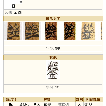
◎
皿
其他:
金
,
酉
簡帛文字
字例:
9/9
其他
字例:
1/1
《說文》
解釋
部居
相關異體
槃
承槃也。从木，般聲。
〔薄官切〕
木
鎜
盤