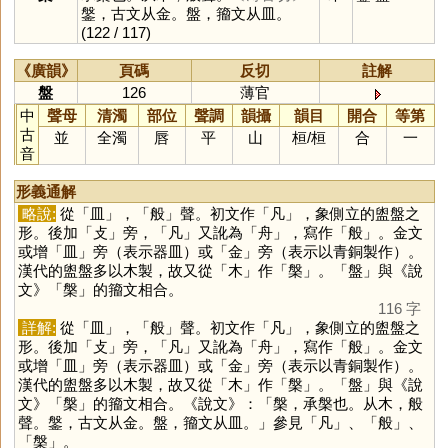
鎜，古文从金。盤，籀文从皿。
(122 / 117)
《廣韻》
頁碼
反切
註解
盤
126
薄官
中
聲母
清濁
部位
聲調
韻攝
韻目
開合
等第
古
並
全濁
唇
平
山
桓
/
桓
合
一
音
形義通解
略說:
從「
皿
」，「
般
」聲。初文作「
凡
」，象側立的盥盤之
形。後加「
攴
」旁，「
凡
」又訛為「
舟
」，寫作「
般
」。金文
或增「
皿
」旁（表示器皿）或「
金
」旁（表示以青銅製作）。
漢代的盥盤多以木製，故又從「
木
」作「
槃
」。「
盤
」與《說
文》「
槃
」的籀文相合。
116 字
詳解:
從「
皿
」，「
般
」聲。初文作「
凡
」，象側立的盥盤之
形。後加「
攴
」旁，「
凡
」又訛為「
舟
」，寫作「
般
」。金文
或增「
皿
」旁（表示器皿）或「
金
」旁（表示以青銅製作）。
漢代的盥盤多以木製，故又從「
木
」作「
槃
」。「
盤
」與《說
文》「
槃
」的籀文相合。《說文》：「槃，承槃也。从木，般
聲。鎜，古文从金。盤，籀文从皿。」參見「
凡
」、「
般
」、
「
槃
」。