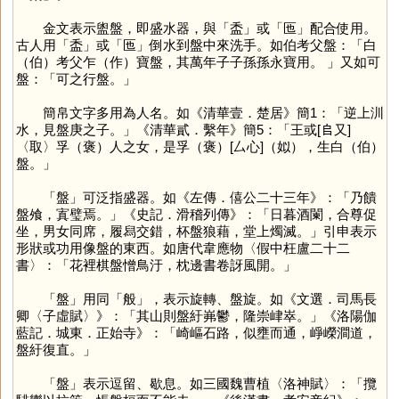
金文表示盥盤，即盛水器，與「
盉
」或「
匜
」配合使用。
古人用「
盉
」或「
匜
」倒水到盤中來洗手。如伯考父盤：「白
（伯）考父乍（作）寶盤，其萬年子子孫孫永寶用。 」又如可
盤：「可之行盤。」
簡帛文字多用為人名。如《清華壹．楚居》簡1：「逆上汌
水，見盤庚之子。」《清華貳．繫年》簡5：「王或[𠂤又]
〈取〉孚（褒）人之女，是孚（褒）[厶心]（姒），生白（伯）
盤。」
「
盤
」可泛指盛器。如《左傳．僖公二十三年》：「乃饋
盤飧，寘璧焉。」《史記．滑稽列傳》：「日暮酒闌，合尊促
坐，男女同席，履舄交錯，杯盤狼藉，堂上燭滅。」引申表示
形狀或功用像盤的東西。如唐代韋應物〈假中枉盧二十二
書〉：「花裡棋盤憎鳥汙，枕邊書卷訝風開。」
「
盤
」用同「
般
」，表示旋轉、盤旋。如《文選．司馬長
卿〈子虛賦〉》：「其山則盤紆岪鬱，隆崇峍崒。」《洛陽伽
藍記．城東．正始寺》：「崎嶇石路，似壅而通，崢嶸澗道，
盤紆復直。」
「
盤
」表示逗留、歇息。如三國魏曹植〈洛神賦〉：「攬