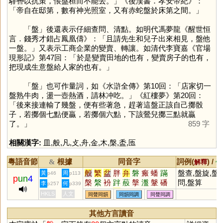
騑轡以抗策，悵盤桓而不能去。」《後漢書．孝安帝紀》：
「帝自在邸第，數有神光照室，又有赤蛇盤於床第之間。」
「
盤
」後還表示仔細查問、清點。如明代馮夢龍《醒世恒
言．錢秀才錯占鳳凰儔》：「且請先生和兒子出來相見，盤他
一盤。」又表示工商企業的變賣、轉讓。如清代李寶嘉《官場
現形記》第47回：「於是變賣田地的也有，變賣房子的也有，
把現成生意盤給人家的也有。」
「
盤
」也可作量詞，如《水滸全傳》第10回：「店家切一
盤熟牛肉，盪一壺熱酒，請林冲吃。」《紅樓夢》第20回：
「後來接連輸了幾盤，便有些著急，趕著這盤正該自己擲骰
子，若擲個七點便贏，若擲個六點，下該鶯兒擲三點就贏
了。」
859 字
相關漢字:
皿
,
般
,
凡
,
攴
,
舟
,
金
,
木
,
槃
,
盉
,
匜
粵語音節
根據
同音字
詞例(
) /
&
解釋
備
般
繁
盆
胖
弁
磐
瘢
蟠
蹣
盤查,盤旋,盤
黃
周
p46
p113
p
un
4
槃
縏
衯
跘
蒰
搫
瀊
鞶
磻
問,盤算
李
何
p257
p339
幋
媻
湓
洀
HKLS
人文
同聲同韻
同韻同調
同聲同調
其他方言讀音