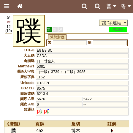
普
粵
足
蹼
157
12
繁
簡
港
異讀字
(19)
繁簡對應
繁
簡
UTF-8
E8 B9 BC
大五碼
C3DA
倉頡碼
口一廿金人
Matthews
5381
漢語大字典
（一版）3739；（二版）3985
康熙字典
1162
Unicode
U+8E7C
GB2312
8575
四角號碼
6213.4
頻序 A/B
5676
5422
頻次 A/B
6
--
普通話
p
p
《廣韻》
頁碼
反切
註解
蹼
452
博木