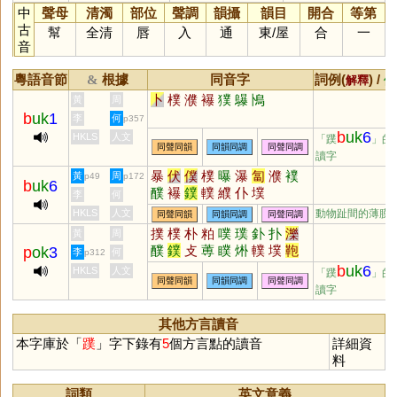
中
聲母
清濁
部位
聲調
韻攝
韻目
開合
等第
古
幫
全清
唇
入
通
東
/
屋
合
一
音
粵語音節
根據
同音字
詞例(
) /
&
解釋
備
卜
樸
濮
襮
獛
鸔
鳪
黃
周
b
uk
1
李
何
p357
b
uk
6
HKLS
人文
「蹼
」的
同聲同韻
同韻同調
同聲同調
讀字
暴
伏
僕
樸
曝
瀑
匐
濮
襆
黃
周
p49
p172
b
uk
6
醭
襮
鏷
轐
纀
仆
墣
李
何
HKLS
人文
動物趾間的薄膜
同聲同韻
同韻同調
同聲同調
撲
樸
朴
粕
噗
璞
釙
扑
濼
黃
周
醭
鏷
攴
蒪
瞨
烞
轐
墣
鞄
p
ok
3
李
何
p312
猼
b
uk
6
HKLS
人文
「蹼
」的
同聲同韻
同韻同調
同聲同調
讀字
其他方言讀音
本字庫於「
蹼
」字下錄有
5
個方言點的讀音
詳細資
料
詞類
英文意義