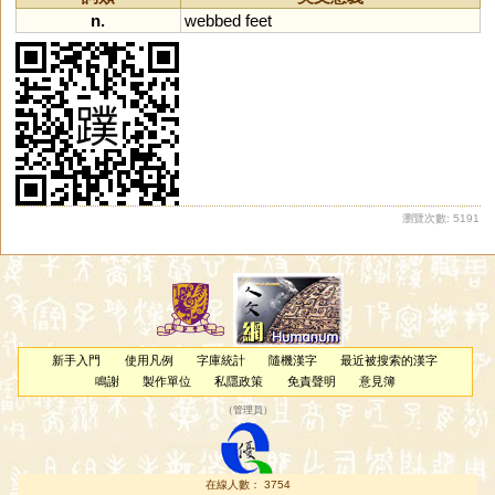
n.
webbed
feet
瀏覽次數: 5191
新手入門
使用凡例
字庫統計
隨機漢字
最近被搜索的漢字
鳴謝
製作單位
私隱政策
免責聲明
意見簿
（
管理員
）
在線人數： 3754