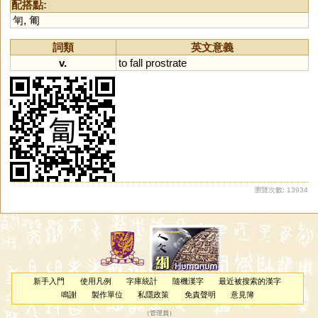
配搭點:
匉
,
匍
詞類
英文意義
v.
to
fall
prostrate
瀏覽次數: 13934
新手入門
使用凡例
字庫統計
隨機漢字
最近被搜索的漢字
鳴謝
製作單位
私隱政策
免責聲明
意見簿
（
管理員
）