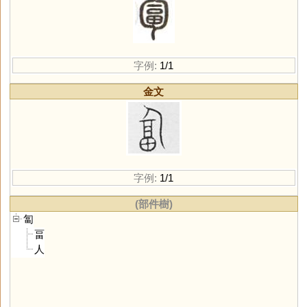
字例:
1/1
金文
字例:
1/1
(部件樹)
匐
畐
人