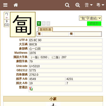
普
粵
勹
匐
20
9
繁
簡
港
異讀字
(11)
繁簡對應
繁
簡
UTF-8
E5 8C 90
大五碼
B0CB
倉頡碼
心一口田
Matthews
1976
漢語大字典
（一版）0260；（二版）287
康熙字典
79
Unicode
U+5310
GB2312
5775
四角號碼
2762.0
頻序 A/B
4549
4231
頻次 A/B
19
7
普通話
f
小篆