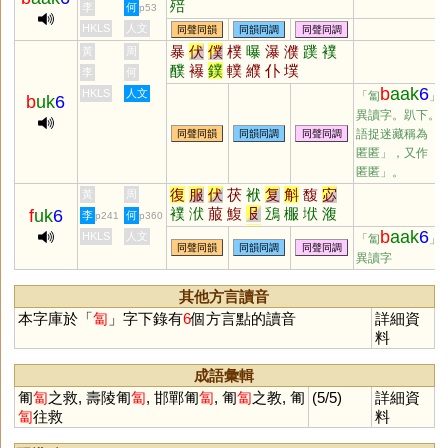
殕
李
何
p53
HKLS
人文
同聲同韻
同韻同調
同聲同調
暴
伏
僕
樸
曝
瀑
濮
蹼
襆
黃
周
醭
襮
鏷
轐
纀
仆
墣
李
何
b
aak
6
HKLS
人文
「匐
」
b
uk
6
異讀字。趴下。
語捉迷藏稱為「
同聲同韻
同韻同調
同聲同調
匿匿」，又作「
匿匿」。
復
服
伏
茯
袱
复
斛
馥
宓
黃
周
襆
洑
菔
鰒
𠬝
鴔
棴
垘
澓
f
uk
6
李
何
p241
p360
輹
纀
鵩
蕧
箙
虙
b
aak
6
HKLS
人文
「匐
」
同聲同韻
同韻同調
同聲同調
異讀字
其他方言讀音
本字庫於「
匐
」字下錄有
6
個方言點的讀音
詳細資
料
成語彙輯
匍
匐
之救, 壽陵匍
匐
, 邯鄲匍
匐
, 匍
匐
之教, 匍
(5/5)
詳細資
匐
往救
料