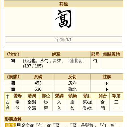
其他
字例:
1/1
《說文》
解釋
部居
相關異體
匐
伏地也。从勹，畐聲。
〔蒲北切〕
勹
(187 / 185)
《廣韻》
頁碼
反切
註解
匐
453
房六
匐
530
蒲北
聲母
清濁
部位
聲調
韻攝
韻目
開合
等第
中
古
奉
全濁
唇
入
通
東
/
屋
合
三
音
並
全濁
唇
入
曾
登
/
德
開
一
形義通解
略說:
甲金文從「
勹
」從「
畐
」，「
畐
」是聲符，「
勹
」象一