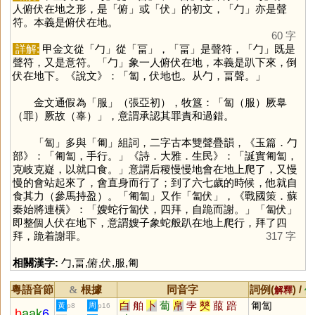
人俯伏在地之形，是「
俯
」或「
伏
」的初文，「
勹
」亦是聲
符。本義是俯伏在地。
60 字
詳解:
甲金文從「
勹
」從「
畐
」，「
畐
」是聲符，「
勹
」既是
聲符，又是意符。「
勹
」象一人俯伏在地，本義是趴下來，倒
伏在地下。《說文》：「匐，伏地也。从勹，畐聲。」
金文通假為「
服
」（張亞初），牧簋：「匐（服）厥辠
（罪）厥故（辜）」，意謂承認其罪責和過錯。
「
匐
」多與「
匍
」組詞，二字古本雙聲疊韻，《玉篇．勹
部》：「匍匐，手行。」《詩．大雅．生民》：「誕實匍匐，
克岐克嶷，以就口食。」意謂后稷慢慢地會在地上爬了，又慢
慢的會站起來了，會直身而行了；到了六七歲的時候，他就自
食其力（參馬持盈）。「匍匐」又作「匐伏」，《戰國策．蘇
秦始將連橫》：「嫂蛇行匐伏，四拜，自跪而謝。」「匐伏」
即整個人伏在地下，意謂嫂子象蛇般趴在地上爬行，拜了四
拜，跪着謝罪。
317 字
相關漢字:
勹
,
畐
,
俯
,
伏
,
服
,
匍
粵語音節
根據
同音字
詞例(
) /
&
解釋
備
白
舶
卜
蔔
帛
孛
僰
菔
踣
匍匐
黃
周
p8
p16
b
aak
6