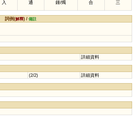
入
通
鍾
/
燭
合
三
詞例(
) /
解釋
備註
詳細資料
(2/2)
詳細資料