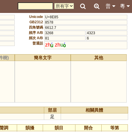
普
粵
Unicode
U+8E85
GB2312
8578
四角號碼
6612.7
頻序 A/B
3268
4323
頻次 A/B
81
6
普通話
zh
zh
u
件樹)
簡帛文字
其他
部居
相關異體
足
聲調
韻攝
韻目
開合
等第