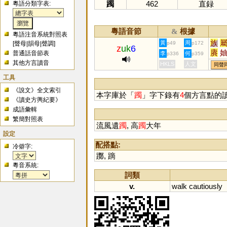
躅
462
直録
粵語分類字表:
粵語音節
根據
&
粵語注音系統對照表
族
黃
周
[
聲母
|
韻母
|
聲調
]
p49
p172
z
uk
6
賡
普通話音節表
李
何
p336
p359
蔟
其他方言讀音
HKLS
人文
同聲
工具
《說文》全文索引
本字庫於「
躅
」字下錄有
4
個方言點的
《讀史方輿紀要》
成語彙輯
繁簡對照表
流風遺
躅
, 高
躅
大年
設定
配搭點:
冷僻字:
躑
,
蹢
粵音系統:
詞類
v.
walk
cautiously