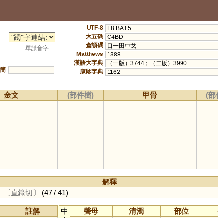
UTF-8
E8 BA 85
大五碼
C4BD
倉頡碼
口一田中戈
單讀音字
Matthews
1388
漢語大字典
（一版）3744；（二版）3990
簡
康熙字典
1162
金文
(部件樹)
甲骨
(部
解釋
。
〔直錄切〕
(47 / 41)
註解
中
聲母
清濁
部位