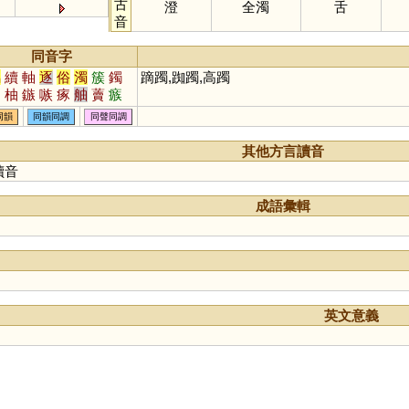
古
澄
全濁
舌
音
同音字
屬
續
軸
逐
俗
濁
簇
鐲
蹢躅,踟躅,高躅
妯
柚
鏃
嗾
瘃
舳
藚
瘯
禚
碡
鱁
蓫
同韻
同韻同調
同聲同調
其他方言讀音
讀音
成語彙輯
英文意義