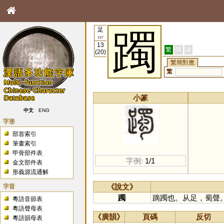
足
躅
157
13
繁
簡
港
(20)
繁簡對應
繁
小篆
中文
ENG
字形
部首索引
筆畫索引
甲骨部件表
字例:
1/1
金文部件表
形義源流通解
字音
《說文》
躅
蹢躅也。从足，蜀聲
粵語音節表
粵語聲母表
《廣韻》
頁碼
反切
粵語韻母表