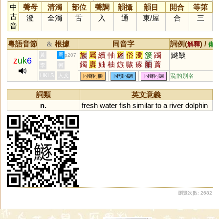
中
聲母
清濁
部位
聲調
韻攝
韻目
開合
等第
古
澄
全濁
舌
入
通
東
/
屋
合
三
音
粵語音節
根據
同音字
詞例(
) /
&
解釋
備
族
屬
續
軸
逐
俗
濁
簇
躅
鱁鮧
黃
周
p207
z
uk
6
鐲
賡
妯
柚
鏃
嗾
瘃
舳
藚
李
何
瘯
蔟
禚
碡
蓫
HKLS
人文
鱀的別名
同聲同韻
同韻同調
同聲同調
詞類
英文意義
n.
fresh
water
fish
similar
to
a
river
dolphin
瀏覽次數: 2682