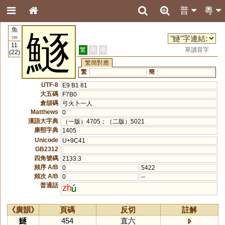
普
粵
魚
鱁
195
11
繁
簡
港
單讀音字
(22)
繁簡對應
繁
簡
UTF-8
E9 B1 81
大五碼
F7B0
倉頡碼
弓火卜一人
Matthews
0
漢語大字典
（一版）4705；（二版）5021
康熙字典
1405
Unicode
U+9C41
GB2312
四角號碼
2133.3
頻序 A/B
0
5422
頻次 A/B
0
--
普通話
zh
《廣韻》
頁碼
反切
註解
鱁
454
直六