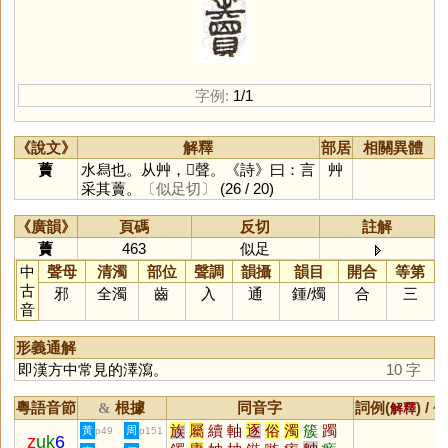
字例:
1/1
《說文》
解釋
部居
相關異體
藚
水舄也。从艸，𧸇聲。《詩》曰：言
艸
采其藚。
〔似足切〕
(26 / 20)
《廣韻》
頁碼
反切
註解
藚
463
似足
中
聲母
清濁
部位
聲調
韻攝
韻目
開合
等第
古
邪
全濁
齒
入
通
鍾
/
燭
合
三
音
形義通解
即漢方中常見的澤瀉。
10 字
粵語音節
根據
同音字
詞例(
) /
&
解釋
備
族
屬
續
軸
逐
俗
濁
簇
躅
黃
周
p49
p151
z
uk
6