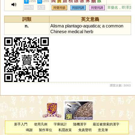
鐲
賡
妯
柚
鏃
嗾
瘃
舳
瘯
李
何
p356
p359
蔟
禚
碡
鱁
蓫
HKLS
人文
草藥名，即澤瀉
同聲同韻
同韻同調
同聲同調
詞類
英文意義
n.
Alisma
plantago
-
aquatica
;
a
common
Chinese
medical
herb
瀏覽次數: 3063
新手入門
使用凡例
字庫統計
隨機漢字
最近被搜索的漢字
鳴謝
製作單位
私隱政策
免責聲明
意見簿