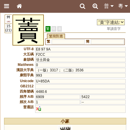
普
粵
艸
藚
140
15
繁
簡
港
單讀音字
(21)
繁簡對應
繁
簡
UTF-8
E8 97 9A
大五碼
F2CC
倉頡碼
廿土田金
Matthews
0
漢語大字典
（一版）3317；（二版）3536
康熙字典
993
Unicode
U+85DA
GB2312
四角號碼
4480.6
頻序 A/B
6909
5422
頻次 A/B
1
--
普通話
x
小篆