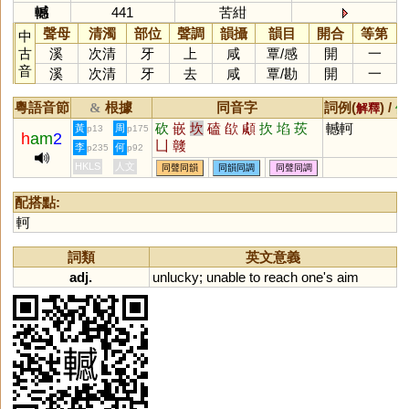
轗
441
苦紺
聲母
清濁
部位
聲調
韻攝
韻目
開合
等第
中
古
溪
次清
牙
上
咸
覃
/
感
開
一
音
溪
次清
牙
去
咸
覃
/
勘
開
一
粵語音節
根據
同音字
詞例(
) /
&
解釋
備
砍
嵌
坎
磕
欿
顑
扻
埳
莰
轗軻
黃
周
p13
p175
h
am
2
凵
竷
李
何
p235
p92
HKLS
人文
同聲同韻
同韻同調
同聲同調
配搭點:
軻
詞類
英文意義
adj.
unlucky
;
unable
to
reach
one
'
s
aim