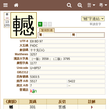
普
粵
車
轗
159
13
繁
簡
港
單讀音字
(20)
繁簡對應
繁
簡
UTF-8
E8 BD 97
大五碼
F4DC
倉頡碼
十十戈口心
Matthews
3257
漢語大字典
（一版）3558；（二版）3795
康熙字典
1177
Unicode
U+8F57
GB2312
四角號碼
5303.5
頻序 A/B
5517
5422
頻次 A/B
7
--
普通話
k
n
《廣韻》
頁碼
反切
註解
轗
331
苦感