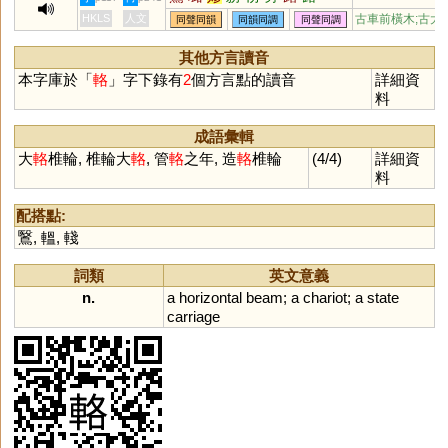
HKLS
人文
古車前橫木;古大
同聲同韻
同韻同調
同聲同調
其他方言讀音
本字庫於「
輅
」字下錄有
2
個方言點的讀音
詳細資
料
成語彙輯
大
輅
椎輪, 椎輪大
輅
, 管
輅
之年, 造
輅
椎輪
(4/4)
詳細資
料
配搭點:
鷖
,
轀
,
輚
詞類
英文意義
n.
a
horizontal
beam
;
a
chariot
;
a
state
carriage