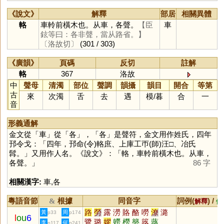
《說文》
解釋
部居
相關異體
輅
車軨前橫木也。从車，各聲。
【臣
車
鉉等曰：各非聲，當从路省。】
〔洛故切〕
(301 / 303)
《廣韻》
頁碼
反切
註解
輅
367
洛故
中
聲母
清濁
部位
聲調
韻攝
韻目
開合
等第
古
來
次濁
舌
去
遇
模
/
暮
合
一
音
形義通解
金文從「
車
」從「
各
」，「
各
」是聲符，金文用作姓氏，四年
邘令戈：「四年，邘命(令)輅庶、上庫工帀(師)汪□、冶氏
髥。」又用作人名。《說文》：「輅，車軨前橫木也。从車，
各聲。」
86 字
相關漢字:
車
,
各
粵語音節
根據
同音字
詞例(
) /
&
解釋
備
路
勞
露
澇
賂
酪
嘮
潦
潞
黃
周
p33
p174
l
ou
6
鷺
璐
嫪
軂
橯
簩
簬
蕗
李
何
p117
p241