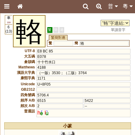
普
粵
車
輅
159
6
繁
簡
港
單讀音字
(13)
繁簡對應
繁
簡
辂
UTF-8
E8 BC 85
大五碼
E078
倉頡碼
十十竹水口
Matthews
4188
漢語大字典
（一版）3530；（二版）3764
康熙字典
1171
Unicode
U+8F05
GB2312
四角號碼
5706.4
頻序 A/B
6515
5422
頻次 A/B
2
--
普通話
h
l
小篆