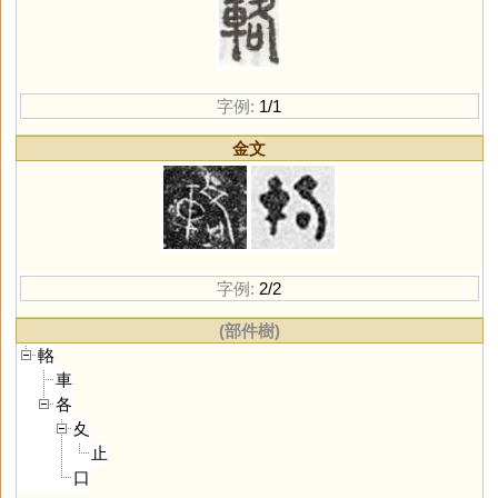
字例:
1/1
金文
字例:
2/2
(部件樹)
輅
車
各
夊
止
口