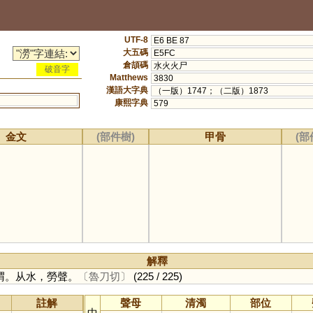
UTF-8
E6 BE 87
大五碼
E5FC
倉頡碼
水火火尸
破音字
Matthews
3830
漢語大字典
（一版）1747；（二版）1873
康熙字典
579
金文
(部件樹)
甲骨
(部
解釋
渭。从水，勞聲。
〔魯刀切〕
(225 / 225)
註解
聲母
清濁
部位
中