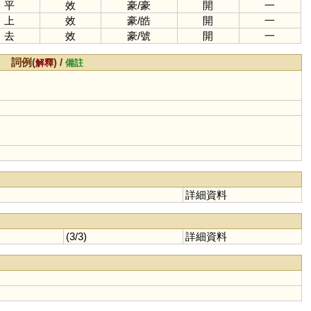
平
效
豪
/
豪
開
一
上
效
豪
/
皓
開
一
去
效
豪
/
號
開
一
詞例(
) /
解釋
備註
詳細資料
(3/3)
詳細資料