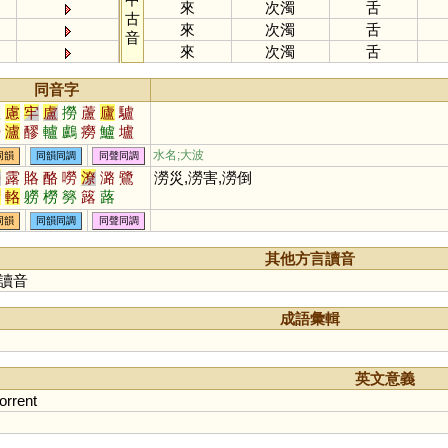
來
次濁
舌
古
來
次濁
舌
音
來
次濁
舌
同音字
爐
慮
牢
盧
撈
蘆
廬
驢
嘮
瀘
醪
轤
鸕
癆
鱸
壚
鐒
櫨
嶗
纑
艫
獹
罏
浶
水名;大波
同韻
同韻同調
同聲同調
玈
僗
簩
蟧
謱
籚
蠦
簝
勞
露
賂
酪
嘮
潦
潞
鷺
澇災,澇害,澇倒
璷
攎
嫪
輅
軂
橯
簩
簬
蕗
同韻
同韻同調
同聲同調
其他方言讀音
讀音
成語彙輯
英文意義
torrent