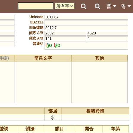
普
粵
Unicode
U+6F87
GB2312
四角號碼
3912.7
頻序 A/B
2802
4520
頻次 A/B
141
4
普通話
l
o
l
o
件樹)
簡帛文字
其他
部居
相關異體
水
聲調
韻攝
韻目
開合
等第