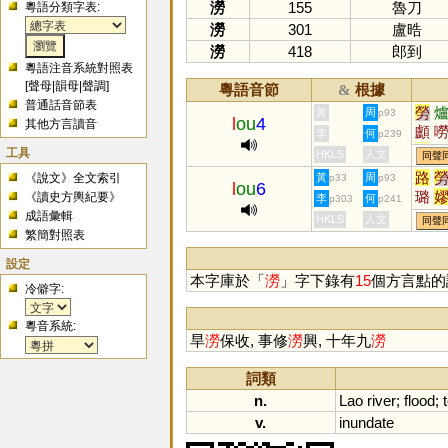
澇
155
魯刀
粵語分類字表:
澇
301
盧晧
澇
418
郎到
粵語注音系統對照表
[
聲母
|
韻母
|
聲調
]
粵語音節
根據
&
普通話音節表
勞
黃
周
p93
l
ou
4
其他方言讀音
顱
李
何
p239
臚
工具
HKLS
人文
同聲
鑪
路
《說文》全文索引
黃
周
p33
p93
l
ou
6
嚧
璐
《讀史方輿紀要》
李
何
p303
p241
成語彙輯
HKLS
人文
同聲
繁簡對照表
設定
本字庫於「
澇
」字下錄有
15
個方言點的
冷僻字:
粵音系統:
旱
澇
保收, 事修
澇
興, 十年九
澇
詞類
n.
Lao
river
;
flood
;
v.
inundate