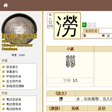
水
澇
85
12
繁
簡
港
(15)
繁簡對應
繁
簡
涝
小篆
中文
ENG
字形
部首索引
筆畫索引
甲骨部件表
字例:
1/1
金文部件表
形義源流通解
字音
《說文》
澇
水，出扶風鄠，北入
粵語音節表
粵語聲母表
《廣韻》
頁碼
反切
粵語韻母表