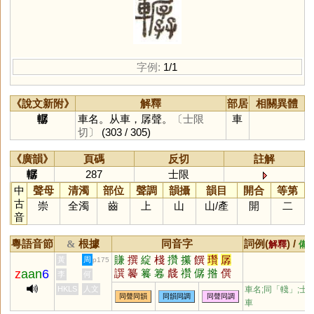
字例:
1/1
《說文新附》
解釋
部居
相關異體
轏
車名。从車，孱聲。
〔士限
車
切〕
(303 / 305)
《廣韻》
頁碼
反切
註解
轏
287
士限
中
聲母
清濁
部位
聲調
韻攝
韻目
開合
等第
古
崇
全濁
齒
上
山
山
/
產
開
二
音
粵語音節
根據
同音字
詞例(
) /
&
解釋
備
賺
撰
綻
棧
攢
攥
饌
瓚
孱
黃
周
p175
z
aan
6
譔
䉵
籑
篹
虥
禶
僝
揝
僎
李
何
輚
HKLS
人文
車名;同「
輚
」;士
同聲同韻
同韻同調
同聲同調
車