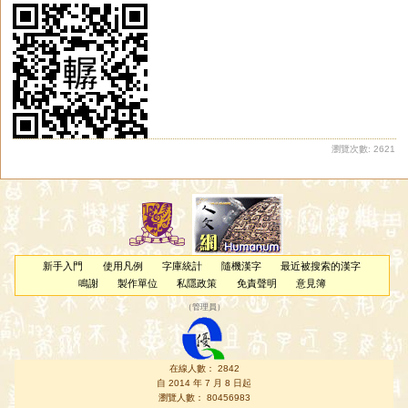
瀏覽次數: 2621
新手入門
使用凡例
字庫統計
隨機漢字
最近被搜索的漢字
鳴謝
製作單位
私隱政策
免責聲明
意見簿
（
管理員
）
在線人數： 2842
自 2014 年 7 月 8 日起
瀏覽人數： 80456983