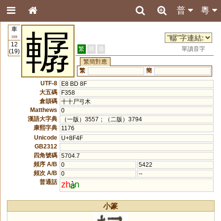
普
粵
車
轏
159
12
繁
簡
港
單讀音字
(19)
繁簡對應
繁
簡
UTF-8
E8 BD 8F
大五碼
F358
倉頡碼
十十尸弓木
Matthews
0
漢語大字典
（一版）3557；（二版）3794
康熙字典
1176
Unicode
U+8F4F
GB2312
四角號碼
5704.7
頻序 A/B
0
5422
頻次 A/B
0
--
普通話
zh
n
小篆