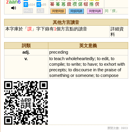
z
aan
6
䉵
籑
篹
虥
禶
僝
轏
揝
僎
李
何
p324
p35
輚
HKLS
人文
同「
撰
」
同聲同韻
同韻同調
同聲同調
其他方言讀音
本字庫於「
譔
」字下錄有
1
個方言點的讀音
詳細資
料
詞類
英文意義
adj.
preceding
v.
to
teach
wholeheartedly
;
to
edit
,
to
compile
;
to
write
;
to
have
;
to
exhort
with
precepts
;
to
discourse
in
the
praise
of
something
or
someone
;
to
compose
瀏覽次數: 3903