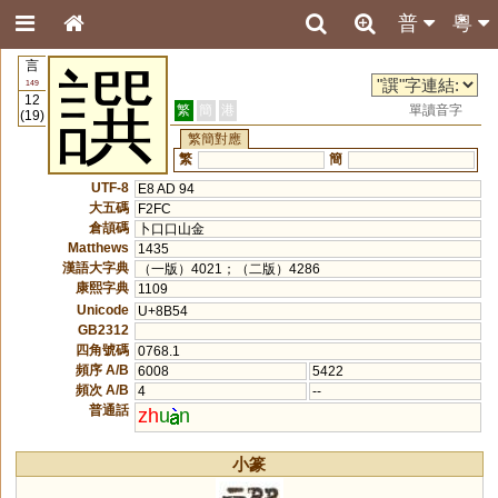
普
粵
言
譔
149
12
繁
簡
港
單讀音字
(19)
繁簡對應
繁
簡
UTF-8
E8 AD 94
大五碼
F2FC
倉頡碼
卜口口山金
Matthews
1435
漢語大字典
（一版）4021；（二版）4286
康熙字典
1109
Unicode
U+8B54
GB2312
四角號碼
0768.1
頻序 A/B
6008
5422
頻次 A/B
4
--
普通話
zh
u
n
小篆