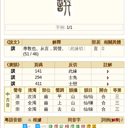
字例:
1/1
《說文》
解釋
部居
相關異體
譔
專敎也。从言，巽聲。
〔此缘切〕
言
𧩿
(51 / 46)
《廣韻》
頁碼
反切
註解
譔
141
此緣
譔
294
士免
譔
411
士戀
聲母
清濁
部位
聲調
韻攝
韻目
開合
等第
中
清
次清
齒
平
山
仙
/
仙
合
三
古
崇
全濁
齒
上
山
仙
/
獮
合
三
音
崇
全濁
齒
去
山
仙
/
線
合
三
粵語音節
根據
同音字
詞例(
) /
&
解釋
備
賺
撰
綻
棧
攢
攥
饌
瓚
孱
黃
周
p5
p165