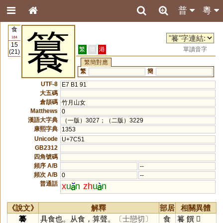
普
粵
食
籑
184
15
繁
簡
港
單讀音字
(21)
繁簡對應
繁
簡
UTF-8
E7 B1 91
大五碼
倉頡碼
竹月山女
Matthews
0
漢語大字典
（一版）3027；（二版）3229
康熙字典
1353
Unicode
U+7C51
GB2312
四角號碼
頻序 A/B
--
頻次 A/B
0
--
普通話
x
u
n
zh
u
n
《說文》
解釋
部居
相關異體
䉵
具食也。从食，算聲。
〔士戀切〕
食
籑
饌
𩜹