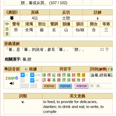
饌，籑或从巽。
(107 / 102)
《廣韻》
頁碼
反切
註解
籑
411
士戀
中
聲母
清濁
部位
聲調
韻攝
韻目
開合
等第
古
崇
全濁
齒
去
山
仙
/
線
合
三
音
形義通解
「
籑
」是「
䉵
」的訛省，參見「
䉵
」、「
饌
」。
21 字
相關漢字:
䉵
,
饌
粵語音節
根據
同音字
詞例(
) /
&
解釋
備
賺
撰
綻
棧
攢
攥
饌
瓚
孱
論籑,經籍籑詁
黃
周
p5
p199
z
aan
6
譔
䉵
篹
虥
禶
僝
轏
揝
僎
李
何
p35
輚
HKLS
人文
同「
饌
」
同聲同韻
同韻同調
同聲同調
詞類
英文意義
v.
to
feed
,
to
provide
for
delicacies
,
dainties
;
to
drink
and
eat
;
to
write
,
to
compile