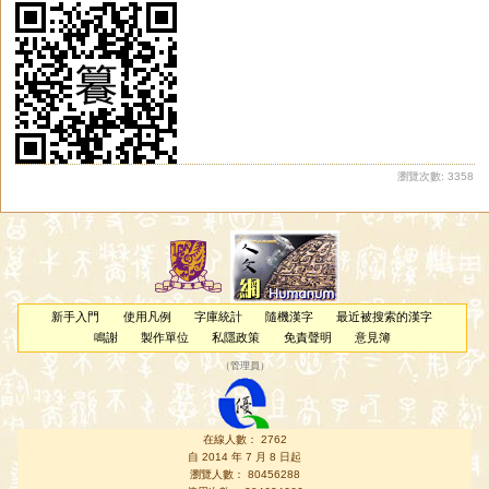
瀏覽次數: 3358
新手入門
使用凡例
字庫統計
隨機漢字
最近被搜索的漢字
鳴謝
製作單位
私隱政策
免責聲明
意見簿
（
管理員
）
在線人數： 2762
自 2014 年 7 月 8 日起
瀏覽人數： 80456288