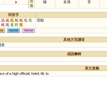
古
端
全清
舌
音
同音字
抵
詆
砥
氐
柢
牴
坻
弤
宮邸
觝
軧
呧
菧
聜
厎
同韻
同韻同調
同聲同調
其他方言讀音
讀音
成語彙輯
英文意義
nce
of
a
high
official
;
hotel
;
till
,
to