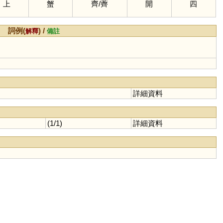
上
蟹
齊
/
薺
開
四
詞例(
) /
解釋
備註
詳細資料
(1/1)
詳細資料