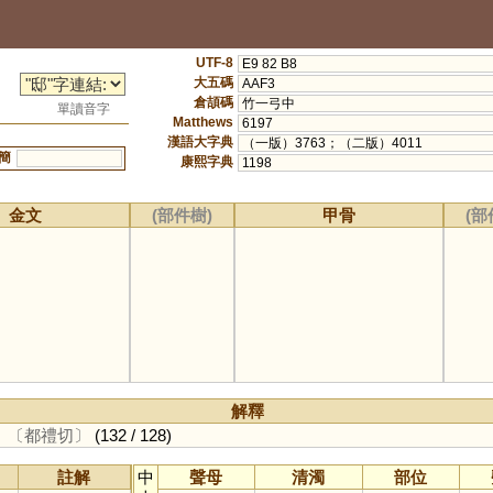
UTF-8
E9 82 B8
大五碼
AAF3
倉頡碼
竹一弓中
單讀音字
Matthews
6197
漢語大字典
（一版）3763；（二版）4011
簡
康熙字典
1198
金文
(部件樹)
甲骨
(部
解釋
。
〔都禮切〕
(132 / 128)
註解
中
聲母
清濁
部位