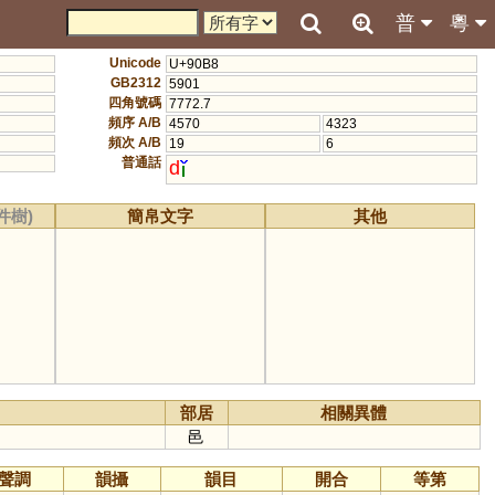
普
粵
Unicode
U+90B8
GB2312
5901
四角號碼
7772.7
頻序 A/B
4570
4323
頻次 A/B
19
6
普通話
d
件樹)
簡帛文字
其他
部居
相關異體
邑
聲調
韻攝
韻目
開合
等第