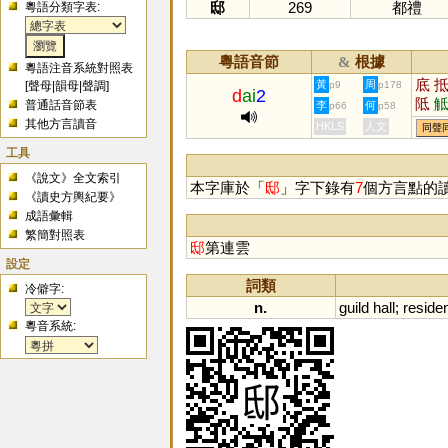
邸
269
都禮
粵語分類字表:
粵語音節
根據
&
粵語注音系統對照表
底
黃
周
[
聲母
|
韻母
|
聲調
]
p9
p178
d
ai
2
阺
普通話音節表
李
何
p66
p58
其他方言讀音
HKLS
人文
同聲
工具
《說文》全文索引
本字庫於「
邸
」字下錄有
7
個方言點的
《讀史方輿紀要》
成語彙輯
繁簡對照表
邸
第連雲
設定
詞類
冷僻字:
n.
guild
hall
;
reside
粵音系統: