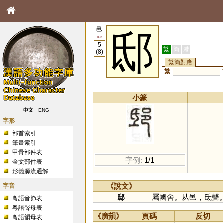
邑
邸
163
5
繁
簡
港
(8)
繁簡對應
繁
小篆
中文
ENG
字形
部首索引
筆畫索引
甲骨部件表
字例:
1/1
金文部件表
形義源流通解
字音
《說文》
邸
屬國舍。从邑，氐聲
粵語音節表
粵語聲母表
《廣韻》
頁碼
反切
粵語韻母表