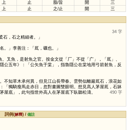
上
止
脂
/
旨
開
三
上
止
之
/
止
開
三
34 字
柔石，石之精細者。」
名。」李善注：「厎，礪也。」
魚、叉魚，是射魚之官。按金文從「
厂
」不從「
广
」，「
厎
」、
隱公五年》：「公矢魚于棠」，指魯隱公在棠地用弓箭射魚，反
。不知草木承何異，但見江山長帶春。雲勢似離巖厎石，浪花如
：「獨騎瘦馬走赤日，忽對畫圖雙眼明。想見髙人茅屋厎，石牀
茅屋底」，此句指世外高人在茅屋底下臥聽松濤。
490 字
詞例(
) /
解釋
備註