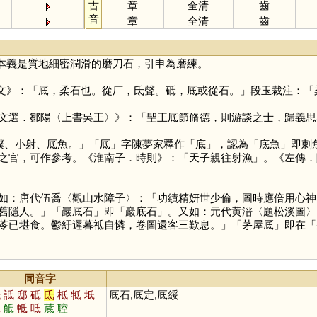
古
章
全清
齒
音
章
全清
齒
本義是質地細密潤滑的磨刀石，引申為磨練。
文》：「厎，柔石也。從厂，氐聲。砥，厎或從石。」段玉裁注：「
文選．鄒陽〈上書吳王〉》：「聖王厎節脩德，則游談之士，歸義思
僕、小射、厎魚。」「
厎
」字陳夢家釋作「
底
」，認為「底魚」即刺
之官，可作參考。《淮南子．時則》：「天子親往射漁」。《左傳．
如：唐代伍喬〈觀山水障子〉：「功績精妍世少倫，圖時應倍用心神
舊隱人。」「巖厎石」即「巖底石」。又如：元代黄溍〈題松溪圖〉
苓已堪食。鬱紆遲暮祗自憐，卷圖還客三歎息。」「茅屋厎」即在「
同音字
抵
詆
邸
砥
氐
柢
牴
坻
厎石,厎定,厎綏
阺
觝
軧
呧
菧
聜