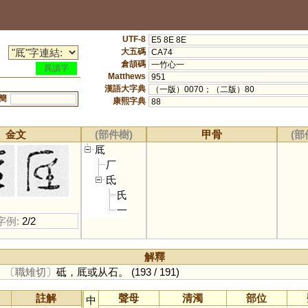
UTF-8
E5 8E 8E
大五碼
CA74
倉頡碼
一竹心一
異讀字
Matthews
951
漢語大字典
（一版）0070；（二版）80
簡
康熙字典
88
金文
(部件樹)
甲骨
(部
厎
厂
氐
氏
一
字例:
2/2
解釋
。
〔職雉切〕
砥，厎或从石。
(193 / 191)
註解
聲母
清濁
部位
中