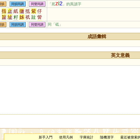
z
i
2
「厎
」的異讀字
同韻
同韻同調
同聲同調
只
指
止
紙
徵
抵
紫
仔
酯
旨
址
籽
姊
祇
趾
訾
梓
祗
咫
祉
芷
滓
砥
秭
同「
砥
」
同韻
同韻同調
同聲同調
耔
茞
茈
坁
黹
秖
扺
芓
呰
恉
胏
疻
笫
訿
畤
阯
成語彙輯
鮨
栺
汦
淽
吇
杍
矷
藢
枳
衹
英文意義
新手入門
使用凡例
字庫統計
隨機漢字
最近被搜索