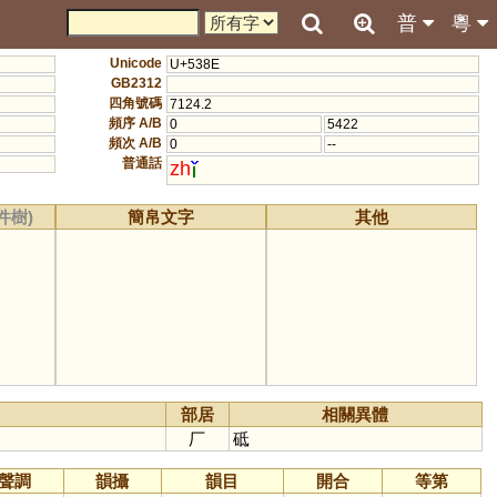
普
粵
Unicode
U+538E
GB2312
四角號碼
7124.2
頻序 A/B
0
5422
頻次 A/B
0
--
普通話
zh
件樹)
簡帛文字
其他
部居
相關異體
厂
砥
聲調
韻攝
韻目
開合
等第