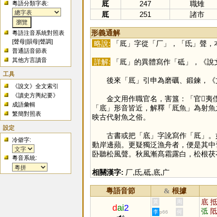
厎
247
職雉
粵語分類字表:
厎
251
諸市
形義通解
粵語注音系統對照表
[
聲母
|
韻母
|
聲調
]
略說:
「
厎
」字從「
厂
」，「
氐
」聲，
普通話音節表
其他方言讀音
詳解:
「
厎
」的異體寫作「
砥
」，《說
工具
後來「
厎
」引申為磨礪、鍛鍊，《
《說文》全文索引
《讀史方輿紀要》
金文用作職官名，害簋：「官𤔲夷
成語彙輯
「
底
」形音皆近，解釋「厎魚」為射魚
繁簡對照表
映古代射魚之俗。
設定
古書或把「
底
」字訛寫作「
厎
」。
冷僻字:
動岸邊蘋。更疑獨泛漁舟者，便是其中
卧聽松風聲。秋風漸髙霜露白，松根茯
粵音系統:
相關漢字:
厂
,
氐
,
砥
,
底
,
广
粵語音節
根據
&
底
黃
周
d
ai
2
弤
李
何
p66