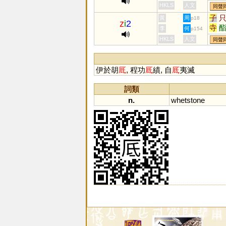
HKLS
人文
同聲
子
黃
周
p18
z
i
2
寺
李
何
p154
軹
HKLS
人文
同聲
沚
泲
坻
伊於胡
厎
, 程功
厎
績, 自
厎
夷滅
釨
詞類
n.
whetstone