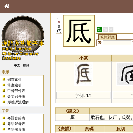
厂
厎
27
5
繁
簡
港
(7)
繁簡對應
繁
小篆
中文
ENG
字形
部首索引
筆畫索引
甲骨部件表
字例:
1/1
金文部件表
形義源流通解
字音
《說文》
厎
柔石也。从厂，氐聲
粵語音節表
粵語聲母表
《廣韻》
頁碼
反切
粵語韻母表