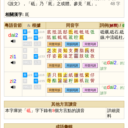
《說文》，「
砥
」乃「
厎
」之或體。參見「
厎
」。
48 字
相關漢字:
厎
粵語音節
根據
同音字
詞例(
) /
&
解釋
備
底
抵
詆
邸
氐
柢
牴
坻
弤
砥礪,砥石,砥
黃
周
p9
p116
d
ai
2
阺
觝
軧
呧
菧
聜
厎
鏃,中流砥柱,
李
何
p66
p57
節勵行
HKLS
人文
同聲同韻
同韻同調
同聲同調
之
次
資
知
支
齊
脂
氏
枝
黃
周
仔
姿
咨
滋
芝
茲
肢
吱
孜
z
i
1
李
何
p153
觜
恣
訾
輜
淄
齎
貲
蜘
祗
d
ai
2
HKLS
人文
「砥
」的異
同聲同韻
同韻同調
同聲同調
梔
鯔
泜
髭
緇
齜
孳
榰
甾
讀字
鎡
鼒
菑
錙
呲
嵫
卮
孖
觶
子
只
指
止
紙
徵
抵
紫
仔
黃
周
p23
p116
㞢
葘
䊷
𢆶
栺
秖
栥
疧
疻
齍
寺
酯
旨
址
籽
姊
祇
趾
訾
z
i
2
李
何
p155
鮨
鳷
鄑
搘
椥
偨
袛
胑
粢
軹
梓
祗
咫
祉
芷
滓
秭
沚
d
ai
2
HKLS
人文
「砥
」的異
胾
澬
汥
崰
璾
椔
蒫
紎
秪
同聲同韻
同韻同調
同聲同調
耔
茞
茈
坁
黹
秖
厎
扺
芓
讀字
秶
臸
鈭
鶅
衼
諮
玆
胝
趑
泲
呰
恉
胏
疻
笫
訿
畤
阯
坻
鮨
栺
汦
淽
吇
杍
矷
藢
其他方言讀音
釨
枳
衹
本字庫於「
砥
」字下錄有
8
個方言點的讀音
詳細資
料
成語彙輯