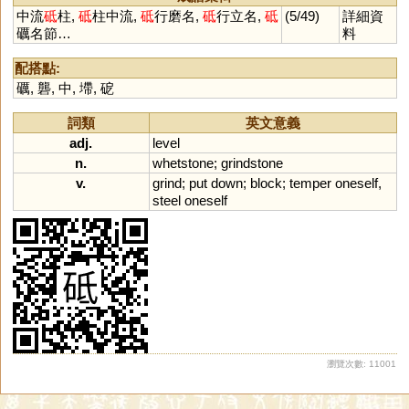
中流
砥
柱,
砥
柱中流,
砥
行磨名,
砥
行立名,
砥
(5/49)
詳細資
礪名節…
料
配搭點:
礪
,
礱
,
中
,
墆
,
砨
詞類
英文意義
adj.
level
n.
whetstone
;
grindstone
v.
grind
;
put
down
;
block
;
temper
oneself
,
steel
oneself
瀏覽次數: 11001