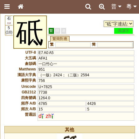
普
粵
石
砥
112
5
繁
簡
港
異讀字
(10)
繁簡對應
繁
簡
UTF-8
E7 A0 A5
大五碼
AFA1
倉頡碼
一口竹心一
Matthews
951
漢語大字典
（一版）2424；（二版）2594
康熙字典
756
Unicode
U+7825
GB2312
7738
四角號碼
1264.0
頻序 A/B
4785
4426
頻次 A/B
15
5
普通話
d
zh
其他