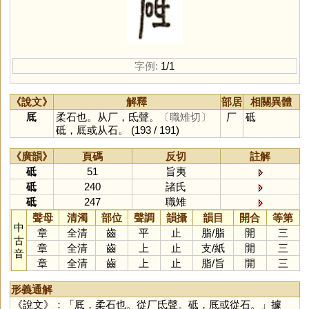
字例:
1/1
《說文》
解釋
部居
相關異體
厎
柔石也。从厂，氐聲。
〔職雉切〕
厂
砥
砥，厎或从石。
(193 / 191)
《廣韻》
頁碼
反切
註解
砥
51
旨夷
砥
240
諸氏
砥
247
職雉
聲母
清濁
部位
聲調
韻攝
韻目
開合
等第
中
章
全清
齒
平
止
脂
/
脂
開
三
古
章
全清
齒
上
止
支
/
紙
開
三
音
章
全清
齒
上
止
脂
/
旨
開
三
形義通解
《說文》：「厎，柔石也。從厂氐聲。砥，厎或從石。」據