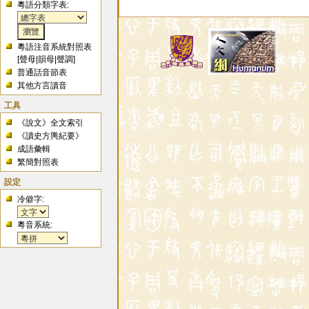
粵語分類字表:
粵語注音系統對照表
[
聲母
|
韻母
|
聲調
]
普通話音節表
其他方言讀音
工具
《說文》全文索引
《讀史方輿紀要》
成語彙輯
繁簡對照表
設定
冷僻字:
粵音系統: