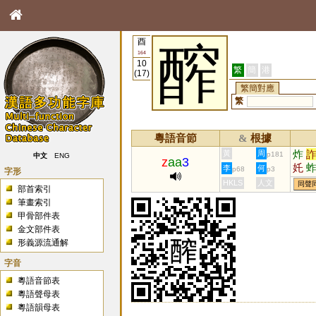
酉
醡
164
10
繁
簡
港
(17)
繁簡對應
繁
粵語音節
根據
&
炸
黃
周
p181
中文
ENG
z
aa
3
奼
李
何
p68
p3
字形
扠
HKLS
人文
同聲
部首索引
筆畫索引
甲骨部件表
金文部件表
形義源流通解
字音
粵語音節表
粵語聲母表
粵語韻母表