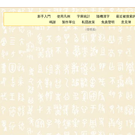
新手入門
使用凡例
字庫統計
隨機漢字
最近被搜索
鳴謝
製作單位
私隱政策
免責聲明
意見簿
（
管理員
）