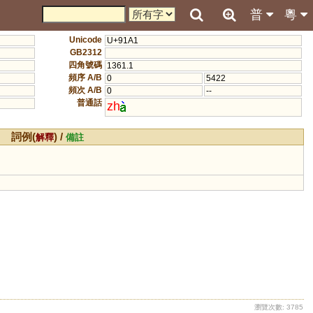
普
粵
Unicode
U+91A1
GB2312
四角號碼
1361.1
頻序 A/B
0
5422
頻次 A/B
0
--
普通話
zh
詞例(
) /
解釋
備註
瀏覽次數: 3785