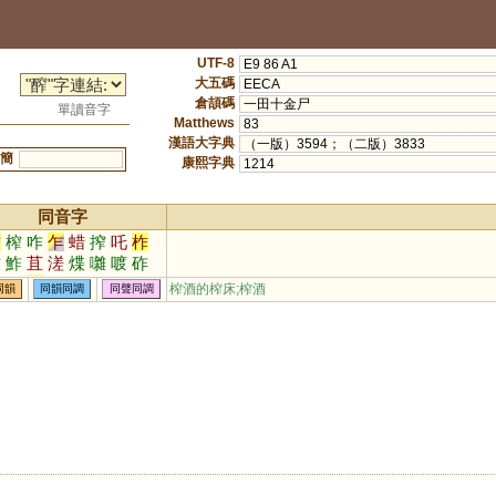
UTF-8
E9 86 A1
大五碼
EECA
倉頡碼
一田十金尸
單讀音字
Matthews
83
漢語大字典
（一版）3594；（二版）3833
簡
康熙字典
1214
同音字
詐
榨
咋
乍
蜡
搾
吒
柞
蚱
鮓
苴
溠
煠
囃
喥
砟
笮
苲
奓
厏
痄
榨酒的榨床;榨酒
同韻
同韻同調
同聲同調