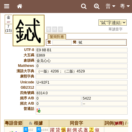
普
粵
金
鋱
167
7
繁
簡
港
單讀音字
(15)
繁簡對應
繁
簡
铽
UTF-8
E9 8B B1
大五碼
E869
倉頡碼
金戈心心
Matthews
0
漢語大字典
（一版）4206；（二版）4529
康熙字典
Unicode
U+92F1
GB2312
四角號碼
8314.0
頻序 A/B
0
5422
頻次 A/B
0
--
普通話
t
粵語音節
根據
同音字
詞例(
) /
&
解釋
備
躍
貸
惕
剔
倜
忒
逖
忑
俶
黃
周
p32
p184