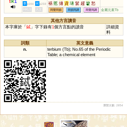
t
ik
1
裼
慝
擿
貣
瓋
鬄
趯
籊
悐
李
何
p164
p233
HKLS
人文
金屬元素Tb
同聲同韻
同韻同調
同聲同調
其他方言讀音
本字庫於「
鋱
」字下錄有
1
個方言點的讀音
詳細資
料
詞類
英文意義
n.
terbium
(
Tb
);
No
.
65
of
the
Periodic
Table
;
a
chemical
element
瀏覽次數: 2854