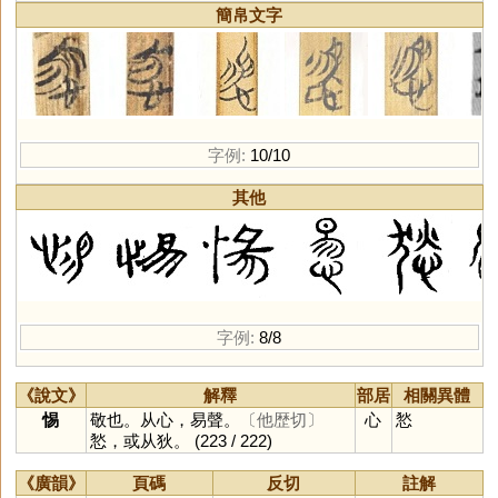
簡帛文字
字例:
10/10
其他
字例:
8/8
《說文》
解釋
部居
相關異體
惕
敬也。从心，易聲。
〔他歴切〕
心
悐
悐，或从狄。
(223 / 222)
《廣韻》
頁碼
反切
註解