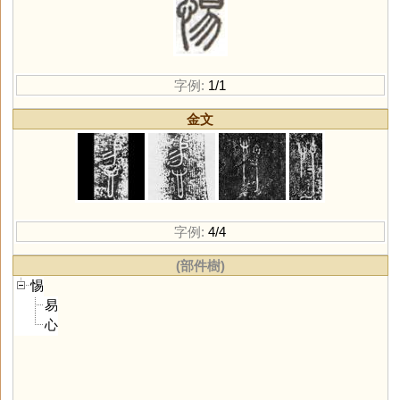
字例:
1/1
金文
字例:
4/4
(部件樹)
惕
易
心