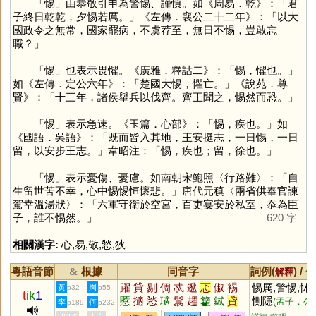
「
惕
」由恭敬引申為警惕、謹慎。如《周易．乾》：「君
子終日乾乾，夕惕若厲。」《左傳．襄公二十二年》：「以大
國政令之無常，國家罷病，不虞荐至，無日不惕，豈敢忘
職？」
「
惕
」也表示畏懼。《廣雅．釋詁二》：「惕，懼也。」
如《左傳．定公六年》：「楚國大惕，懼亡。」《說苑．尊
賢》：「十三年，諸侯舉兵以伐齊。齊王聞之，惕然而恐。」
「
惕
」表示急速。《玉篇．心部》：「惕，疾也。」如
《國語．吳語》：「既而皆入其地，王安挺志，一日惕，一日
留，以安步王志。」韋昭注：「惕，疾也；留，徐也。」
「
惕
」表示憂傷、憂慮。如南朝宋鮑照〈行路難〉：「自
生留世苦不幸，心中惕惕恒懷悲。」唐代元稹〈兩省供奉官諫
駕幸溫湯狀〉：「六軍守衛於空宮，百吏宴安於私室，忝為臣
子，誰不惕然。」
620 字
相關漢字:
心
,
易
,
敬
,
悐
,
狄
粵語音節
根據
同音字
詞例(
) /
&
解釋
備
躍
貸
剔
倜
忒
逖
忑
俶
裼
惕厲,警惕,怵
黃
周
p32
p55
t
ik
1
慝
擿
悐
瓋
鬄
趯
籊
鋱
貣
惻隱
(孟子．公
李
何
p189
p232
丑上)