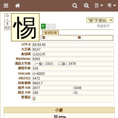
普
粵
心
惕
61
8
繁
簡
港
單讀音字
(11)
繁簡對應
繁
簡
UTF-8
E6 83 95
大五碼
B1A7
倉頡碼
心日心竹
Matthews
6263
漢語大字典
（一版）2315；（二版）2479
康熙字典
318
Unicode
U+60D5
GB2312
4472
四角號碼
9602.7
頻序 A/B
2677
3248
頻次 A/B
168
31
普通話
t
小篆