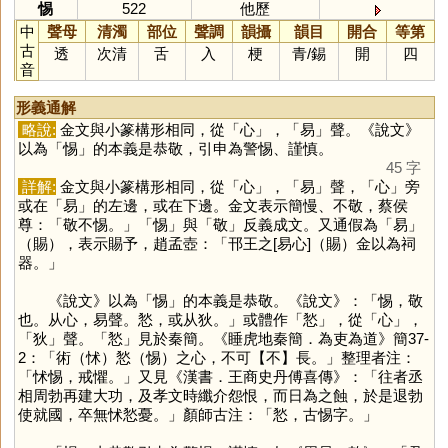
惕
522
他歷
中
聲母
清濁
部位
聲調
韻攝
韻目
開合
等第
古
透
次清
舌
入
梗
青
/
錫
開
四
音
形義通解
略說:
金文與小篆構形相同，從「
心
」，「
易
」聲。《說文》
以為「
惕
」的本義是恭敬，引申為警惕、謹慎。
45 字
詳解:
金文與小篆構形相同，從「
心
」，「
易
」聲，「
心
」旁
或在「
易
」的左邊，或在下邊。金文表示簡慢、不敬，蔡侯
尊：「敬不惕。」「
惕
」與「
敬
」反義成文。又通假為「
易
」
（賜），表示賜予，趙孟壺：「邗王之[易心]（賜）金以為祠
器。」
《說文》以為「
惕
」的本義是恭敬。《說文》：「惕，敬
也。从心，易聲。悐，或从狄。」或體作「
悐
」，從「
心
」，
「
狄
」聲。「
悐
」見於秦簡。《睡虎地秦簡．為吏為道》簡37-
2：「術（怵）悐（惕）之心，不可【不】長。」整理者注：
「怵惕，戒懼。」又見《漢書．王商史丹傅喜傳》：「往者丞
相周勃再建大功，及孝文時纖介怨恨，而日為之蝕，於是退勃
使就國，卒無怵悐憂。」顏師古注：「悐，古惕字。」