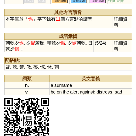
HKLS
人文
謹慎;警覺
同聲同韻
同韻同調
同聲同調
其他方言讀音
本字庫於「
惕
」字下錄有
11
個方言點的讀音
詳細資
料
成語彙輯
朝乾夕
惕
, 夕
惕
若厲, 朝兢夕
惕
, 夕
惕
朝乾, 日
(5/24)
詳細資
乾夕
惕
…
料
配搭點:
遽
,
兢
,
警
,
儆
,
亹
,
悚
,
怵
,
朝
詞類
英文意義
n.
a
surname
v.
be
on
the
alert
against
;
distress
,
sad