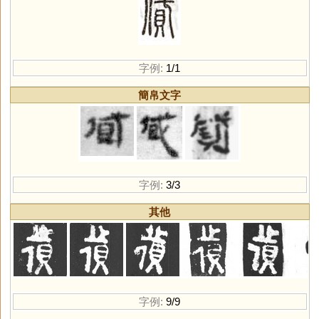
字例:
1/1
簡帛文字
字例:
3/3
其他
字例:
9/9