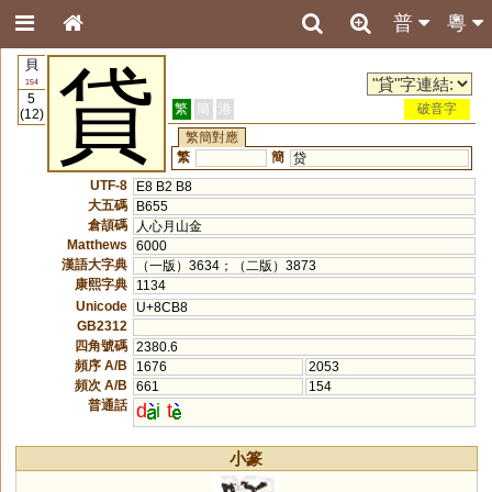
普
粵
貝
貸
154
5
繁
簡
港
破音字
(12)
繁簡對應
繁
簡
贷
UTF-8
E8 B2 B8
大五碼
B655
倉頡碼
人心月山金
Matthews
6000
漢語大字典
（一版）3634；（二版）3873
康熙字典
1134
Unicode
U+8CB8
GB2312
四角號碼
2380.6
頻序 A/B
1676
2053
頻次 A/B
661
154
普通話
d
i
t
小篆