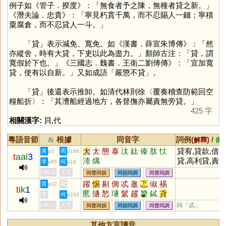
例子如《管子．揆度》：「無食者予之陳，無種者貸之新。」
《潛夫論．忠貴》：「寧見朽貫千萬，而不忍賜人一錢；寧積
粟腐倉，而不忍貸人一斗。」
「
貸
」表示減免、寬免。如《漢書．薛宣朱博傳》：「然
亦縱舍，時有大貸，下吏以此為盡力。」顏師古注：「貸，謂
寬假於下也。」《三國志．魏書．王衛二劉傅傳》：「宜加寬
貸，使有以自新。」又如成語「嚴懲不貸」。
「
貸
」後還表示推卸。如清代林則徐〈覆奏稽查防範回空
糧船折〉：「其漕船經過地方，各督撫亦屬責無旁貸。」
425 字
相關漢字:
貝
,
代
粵語音節
根據
同音字
詞例(
) /
&
解釋
備
大
太
態
泰
汰
鈦
傣
肽
忕
貸宥,貸款,借
黃
周
p3
p168
t
aai
3
溙
燤
貸,高利貸,責
李
何
p65
p18
旁貸,嚴懲不貸
HKLS
人文
同聲同韻
同韻同調
同聲同調
躍
惕
剔
倜
忒
逖
忑
俶
裼
黃
周
p32
t
ik
1
慝
擿
悐
瓋
鬄
趯
籊
鋱
貣
李
何
p233
HKLS
人文
同「
忒
」
同聲同韻
同韻同調
同聲同調
其他方言讀音