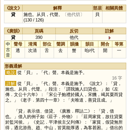
《說文》
解釋
部居
相關異體
貸
施也。从貝，代聲。
〔他代切〕
貝
(130 / 126)
《廣韻》
頁碼
反切
註解
貸
390
他代
中
聲母
清濁
部位
聲調
韻攝
韻目
開合
等第
古
透
次清
舌
去
蟹
咍
/
代
開
一
音
形義通解
略說:
從「
貝
」，「
代
」聲。本義是施予。
16 字
詳解:
從「
貝
」，「
代
」聲。本義是施予。《說文》：「貸，
施也。从貝，代聲。」段注：「謂我施人曰貸也。」如《左
傳．文公十六年》：「宋公子鮑禮於國人，宋饑，竭其粟而貸
之。」《老子．第四十一章》：「夫唯道，善貸且成。」
「
貸
」表示借、借貸。《廣雅．釋詁二》：「貸，借
也。」借入的例子如《莊子．外物》：「莊周家貧，故往貸粟
於監河侯。」《史記．平津侯主父列傳》：「家貧，假貸無所
得，迺北游燕、趙、中山，皆莫能厚遇，為客甚困。」借出的