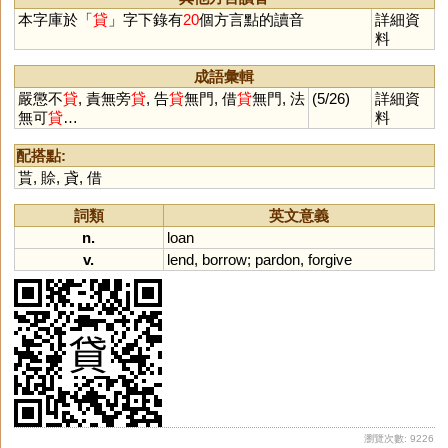
本字庫於「
貸
」字下錄有
20
個方言點的讀音
詳細資
料
成語彙輯
嚴懲不
貸
, 責無旁
貸
, 告
貸
無門, 借
貸
無門, 法
(5/26)
詳細資
無可
貸
…
料
配搭點:
貰
,
賒
,
貣
,
借
詞類
英文意義
n.
loan
v.
lend
,
borrow
;
pardon
,
forgive
瀏覽次數: 9226