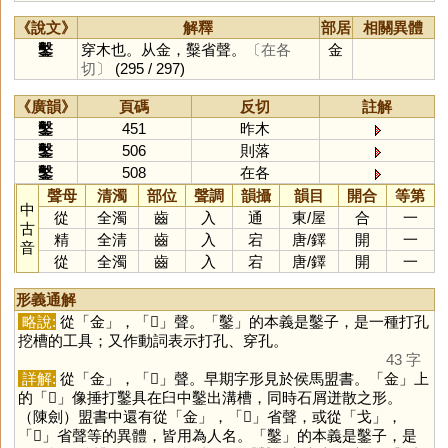
《說文》
解釋
部居
相關異體
鑿
穿木也。从金，糳省聲。
〔在各
金
切〕
(295 / 297)
《廣韻》
頁碼
反切
註解
鑿
451
昨木
鑿
506
則落
鑿
508
在各
聲母
清濁
部位
聲調
韻攝
韻目
開合
等第
中
從
全濁
齒
入
通
東
/
屋
合
一
古
精
全清
齒
入
宕
唐
/
鐸
開
一
音
從
全濁
齒
入
宕
唐
/
鐸
開
一
形義通解
略說:
從「
金
」，「
𣫞
」聲。「
鑿
」的本義是鑿子，是一種打孔
挖槽的工具；又作動詞表示打孔、穿孔。
43 字
詳解:
從「
金
」，「
𣫞
」聲。早期字形見於侯馬盟書。「
金
」上
的「
𣫞
」像捶打鑿具在臼中鑿出溝槽，同時石屑迸散之形。
（陳劍）盟書中還有從「
金
」，「
𣫞
」省聲，或從「
戈
」，
「
𣫞
」省聲等的異體，皆用為人名。「
鑿
」的本義是鑿子，是