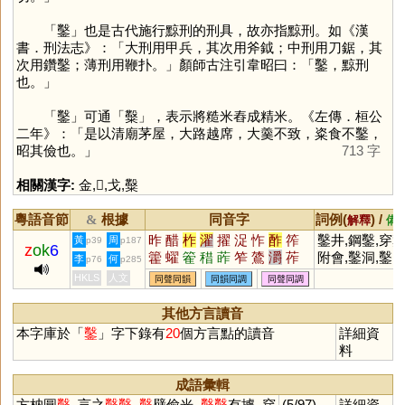
「
鑿
」也是古代施行黥刑的刑具，故亦指黥刑。如《漢
書．刑法志》：「大刑用甲兵，其次用斧鉞；中刑用刀鋸，其
次用鑽鑿；薄刑用鞭扑。」顏師古注引韋昭曰：「鑿，黥刑
也。」
「
鑿
」可通「
糳
」，表示將糙米舂成精米。《左傳．桓公
二年》：「是以清廟茅屋，大路越席，大羹不致，粢食不鑿，
昭其儉也。」
713 字
相關漢字:
金
,
𣫞
,
戈
,
糳
粵語音節
根據
同音字
詞例(
) /
&
解釋
備
昨
醋
柞
濯
擢
浞
怍
酢
筰
鑿井,鋼鑿,穿
黃
周
p39
p187
z
ok
6
籗
蠗
篧
稓
葃
笮
鷟
灂
莋
附會,鑿洞,鑿
李
何
p76
p285
砟
山,證據確鑿,
HKLS
人文
同聲同韻
同韻同調
同聲同調
鑿方枘
其他方言讀音
本字庫於「
鑿
」字下錄有
20
個方言點的讀音
詳細資
料
成語彙輯
方枘圓
鑿
, 言之
鑿
鑿
,
鑿
壁偷光,
鑿
鑿
有據, 穿
(5/97)
詳細資