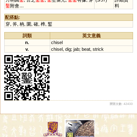
鑿
附會…
料
配搭點:
穿
,
斧
,
枘
,
圜
,
確
,
榫
,
鏨
詞類
英文意義
n.
chisel
v.
chisel
,
dig
;
jab
;
beat
,
strick
瀏覽次數: 42433