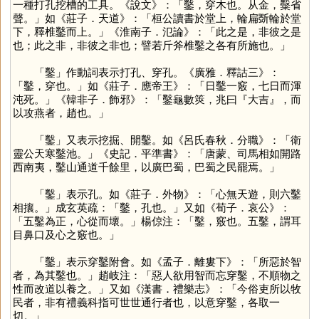
一種打孔挖槽的工具。《說文》：「鑿，穿木也。从金，糳省
聲。」如《莊子．天道》：「桓公讀書於堂上，輪扁斲輪於堂
下，釋椎鑿而上。」《淮南子．氾論》：「此之是，非彼之是
也；此之非，非彼之非也；譬若斤斧椎鑿之各有所施也。」
「
鑿
」作動詞表示打孔、穿孔。《廣雅．釋詁三》：
「鑿，穿也。」如《莊子．應帝王》：「日鑿一竅，七日而渾
沌死。」《韓非子．飾邪》：「鑿龜數筴，兆曰『大吉』，而
以攻燕者，趙也。」
「
鑿
」又表示挖掘、開鑿。如《呂氏春秋．分職》：「衛
靈公天寒鑿池。」《史記．平準書》：「唐蒙、司馬相如開路
西南夷，鑿山通道千餘里，以廣巴蜀，巴蜀之民罷焉。」
「
鑿
」表示孔。如《莊子．外物》：「心無天遊，則六鑿
相攘。」成玄英疏：「鑿，孔也。」又如《荀子．哀公》：
「五鑿為正，心從而壞。」楊倞注：「鑿，竅也。五鑿，謂耳
目鼻口及心之竅也。」
「
鑿
」表示穿鑿附會。如《孟子．離婁下》：「所惡於智
者，為其鑿也。」趙岐注：「惡人欲用智而忘穿鑿，不順物之
性而改道以養之。」又如《漢書．禮樂志》：「今俗吏所以牧
民者，非有禮義科指可世世通行者也，以意穿鑿，各取一
切。」