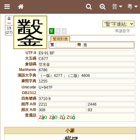
普
粵
金
鑿
167
19
繁
簡
港
單讀音字
(27)
繁簡對應
繁
簡
凿
UTF-8
E9 91 BF
大五碼
C677
倉頡碼
廿水金
Matthews
6786
漢語大字典
（一版）4277；（二版）4606
康熙字典
1255
Unicode
U+947F
GB2312
四角號碼
3710.9
頻序 A/B
2211
2446
頻次 A/B
308
93
普通話
z
o
z
o
z
z
u
小篆