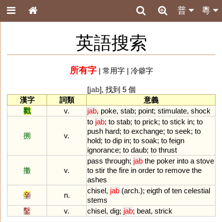
普
粵
英語搜索
所有字
|
常用字
|
冷僻字
[
jab
], 找到 5 個
漢字
詞類
意義
戳
v.
jab
,
poke
,
stab
;
point
;
stimulate
,
shock
to
jab
;
to
stab
;
to
prick
;
to
stick
in
;
to
push
hard
;
to
exchange
;
to
seek
;
to
搠
v.
hold
;
to
dip
in
;
to
soak
;
to
feign
ignorance
;
to
daub
;
to
thrust
pass
through
;
jab
the
poker
into
a
stove
擻
v.
to
stir
the
fire
in
order
to
remove
the
ashes
chisel
,
jab
(
arch
.);
eigth
of
ten
celestial
辛
n.
stems
鑿
v.
chisel
,
dig
;
jab
;
beat
,
strick