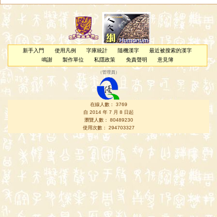
新手入門
使用凡例
字庫統計
隨機漢字
最近被搜索的漢字
鳴謝
製作單位
私隱政策
免責聲明
意見簿
（
管理員
）
在線人數： 3769
自 2014 年 7 月 8 日起
瀏覽人數： 80489230
使用次數： 294703327