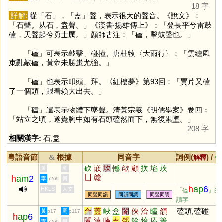
18 字
詳解:
從「
石
」，「
盍
」聲，表示很大的聲音。《說文》：
「石聲。从石，盍聲。」《漢書‧揚雄傳上》：「登長平兮雷鼓
磕，天聲起兮勇士厲。」顏師古注：「磕，擊鼓聲也。」
「
磕
」可表示敲擊、碰撞。唐杜牧〈大雨行〉：「雲纏風
束亂敲磕，黃帝未勝蚩尤強。」
「
磕
」也表示叩頭、拜。《紅樓夢》第93回：「賈芹又磕
了一個頭，跟着賴大出去。」
「
磕
」還表示物體下墜聲。清黃宗羲《明儒學案》卷四：
「站立之頃，遂覺胸中如有石頭磕然而下，無復累墜。」
208 字
相關漢字:
石
,
盍
粵語音節
根據
同音字
詞例(
) /
&
解釋
備
砍
嵌
坎
轗
欿
顑
扻
埳
莰
黃
周
凵
竷
h
am
2
李
何
p269
h
ap
6
HKLS
人文
「磕
」的
同聲同韻
同韻同調
同聲同調
讀字
合
蓋
峽
盒
閤
俠
洽
瞌
頜
磕頭,磕碰
黃
周
p17
p117
h
ap
6
闔
溘
嗑
盍
郃
鉿
烚
廅
篕
李
何
p269