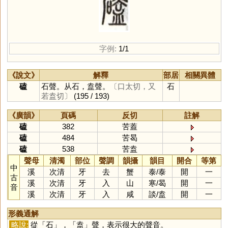
字例:
1/1
《說文》
解釋
部居
相關異體
磕
石聲。从石，盍聲。
〔口太切，又
石
若盍切〕
(195 / 193)
《廣韻》
頁碼
反切
註解
磕
382
苦蓋
磕
484
苦曷
磕
538
苦盍
聲母
清濁
部位
聲調
韻攝
韻目
開合
等第
中
溪
次清
牙
去
蟹
泰
/
泰
開
一
古
溪
次清
牙
入
山
寒
/
曷
開
一
音
溪
次清
牙
入
咸
談
/
盍
開
一
形義通解
略說:
從「
石
」，「
盍
」聲，表示很大的聲音。