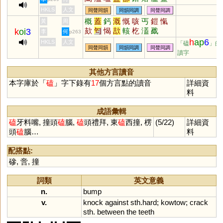
鑉
熆
榙
珨
姶
噈
榼
搕
欱
HKLS
人文
同聲同韻
同韻同調
同聲同調
概
蓋
鈣
溉
慨
咳
丐
鎧
愾
黃
周
欬
匄
愒
欯
輆
杚
濭
戤
k
oi
3
李
何
p263
h
ap
6
HKLS
人文
「磕
」的
同聲同韻
同韻同調
同聲同調
讀字
其他方言讀音
本字庫於「
磕
」字下錄有
17
個方言點的讀音
詳細資
料
成語彙輯
磕
牙料嘴, 撞頭
磕
腦,
磕
頭禮拜, 東
磕
西撞, 楞
(5/22)
詳細資
頭
磕
腦…
料
配搭點:
磣
,
啻
,
撞
詞類
英文意義
n.
bump
v.
knock
against
sth
.
hard
;
kowtow
;
crack
sth
.
between
the
teeth