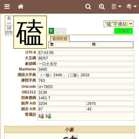
普
粵
石
磕
112
10
繁
簡
港
異讀字
(15)
繁簡對應
繁
簡
UTF-8
E7 A3 95
大五碼
BD57
倉頡碼
一口土戈廿
Matthews
3405
漢語大字典
（一版）2446；（二版）2618
康熙字典
763
Unicode
U+78D5
GB2312
3136
四角號碼
1461.7
頻序 A/B
3204
2975
頻次 A/B
87
45
普通話
k
k
小篆