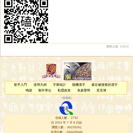
瀏覽次數: 15816
新手入門
使用凡例
字庫統計
隨機漢字
最近被搜索的漢字
鳴謝
製作單位
私隱政策
免責聲明
意見簿
（
管理員
）
在線人數： 2732
自 2014 年 7 月 8 日起
瀏覽人數： 80235261
使用次數： 294235646