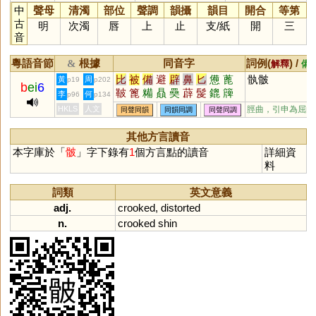
中
聲母
清濁
部位
聲調
韻攝
韻目
開合
等第
古
明
次濁
唇
上
止
支
/
紙
開
三
音
粵語音節
根據
同音字
詞例(
) /
&
解釋
備
比
被
備
避
辟
鼻
匕
憊
蓖
骫骳
黃
周
p19
p202
b
ei
6
鞁
篦
糒
贔
奰
薜
髲
鎞
簰
李
何
p96
p134
襣
箄
犕
HKLS
人文
脛曲，引申為屈曲
同聲同韻
同韻同調
同聲同調
其他方言讀音
本字庫於「
骳
」字下錄有
1
個方言點的讀音
詳細資
料
詞類
英文意義
adj.
crooked
,
distorted
n.
crooked
shin