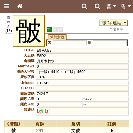
普
粵
骨
骳
188
5
繁
簡
港
單讀音字
(15)
繁簡對應
繁
簡
UTF-8
E9 AA B3
大五碼
E8D2
倉頡碼
月月木竹水
Matthews
0
漢語大字典
（一版）4410；（二版）4699
康熙字典
1376
Unicode
U+9AB3
GB2312
四角號碼
7424.7
頻序 A/B
0
5422
頻次 A/B
0
--
普通話
b
i
b
《廣韻》
頁碼
反切
註解
骳
241
文彼