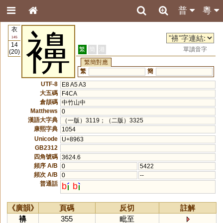
普
粵
衣
襣
145
14
繁
簡
港
單讀音字
(20)
繁簡對應
繁
簡
UTF-8
E8 A5 A3
大五碼
F4CA
倉頡碼
中竹山中
Matthews
0
漢語大字典
（一版）3119；（二版）3325
康熙字典
1054
Unicode
U+8963
GB2312
四角號碼
3624.6
頻序 A/B
0
5422
頻次 A/B
0
--
普通話
b
b
《廣韻》
頁碼
反切
註解
襣
355
毗至