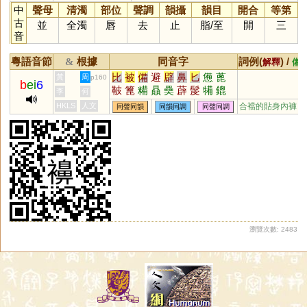
中
聲母
清濁
部位
聲調
韻攝
韻目
開合
等第
古
並
全濁
唇
去
止
脂
/
至
開
三
音
粵語音節
根據
同音字
詞例(
) /
&
解釋
備
比
被
備
避
辟
鼻
匕
憊
蓖
黃
周
p160
b
ei
6
鞁
篦
糒
贔
奰
薜
髲
犕
鎞
李
何
簰
骳
箄
HKLS
人文
合襠的貼身內褲
同聲同韻
同韻同調
同聲同調
瀏覽次數: 2483