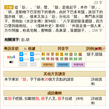
23 字
詳解:
從「
髟
」，「
胡
」聲。「
鬍
」是後起字，本作「
胡
」。
「
胡
」是動物下巴至頸下的垂肉，由於下巴多有鬚，故頷下的
鬚亦稱「
胡
」。後來又加上「
髟
」分化出「
鬍
」，專門表示鬍
子。用例如《水滸全傳》第94回：「八字眉碧眼落腮鬍，四方
口聲與鐘相似。」《儒林外史》第4回：「外面走進一個人來，
方巾闊服，粉底皂靴，蜜蜂眼，高鼻梁，落腮鬍子。」
158 字
相關漢字:
髟
,
胡
粵語音節
根據
同音字
詞例(
) /
&
解釋
備
和
湖
乎
胡
弧
糊
壺
葫
狐
鬍子,鬍鬚
黃
周
p45
p203
w
u
4
蝴
瑚
餬
瓠
猢
醐
鶘
鰗
媩
李
何
p239
p330
鶦
魱
衚
楜
HKLS
人文
同聲同韻
同韻同調
同聲同調
其他方言讀音
本字庫於「
鬍
」字下錄有
20
個方言點的讀音
詳細資
料
成語彙輯
吹
鬍
子瞪眼, 拈斷髭
鬍
,
鬍
子八叉,
鬍
子拉碴
(4/4)
詳細資
料