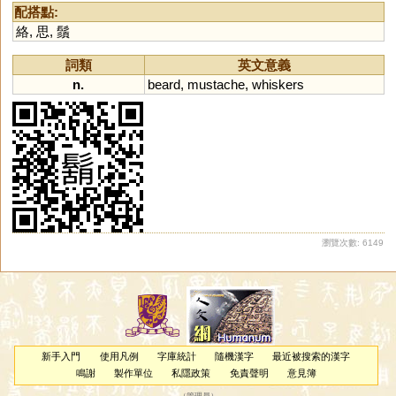
配搭點:
絡
,
思
,
鬚
詞類
英文意義
n.
beard
,
mustache
,
whiskers
瀏覽次數: 6149
新手入門
使用凡例
字庫統計
隨機漢字
最近被搜索的漢字
鳴謝
製作單位
私隱政策
免責聲明
意見簿