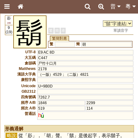
普
粵
髟
鬍
190
9
繁
簡
港
單讀音字
(19)
繁簡對應
繁
簡
胡
UTF-8
E9 AC 8D
大五碼
C447
倉頡碼
尸竹十口月
Matthews
2178
漢語大字典
（一版）4529；（二版）4821
康熙字典
Unicode
U+9B0D
GB2312
四角號碼
7262.7
頻序 A/B
1846
2299
頻次 A/B
519
114
普通話
h
形義通解
略說:
從「
髟
」，「
胡
」聲。「
鬍
」是後起字，表示鬍子。