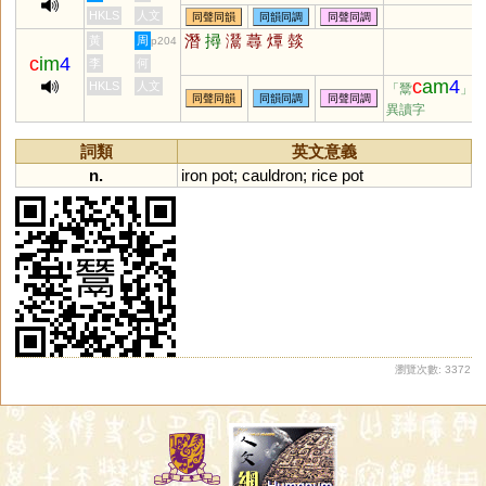
攳
枔
璕
爓
HKLS
人文
同聲同韻
同韻同調
同聲同調
潛
撏
灊
蕁
燂
燅
黃
周
p204
c
im
4
李
何
c
am
4
HKLS
人文
「鬵
」
同聲同韻
同韻同調
同聲同調
異讀字
詞類
英文意義
n.
iron
pot
;
cauldron
;
rice
pot
瀏覽次數: 3372