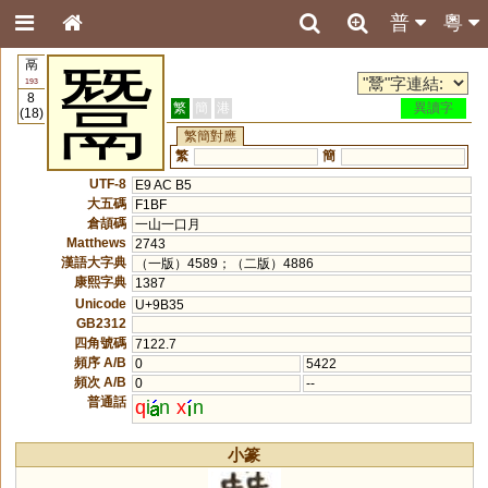
普
粵
鬲
鬵
193
8
繁
簡
港
異讀字
(18)
繁簡對應
繁
簡
UTF-8
E9 AC B5
大五碼
F1BF
倉頡碼
一山一口月
Matthews
2743
漢語大字典
（一版）4589；（二版）4886
康熙字典
1387
Unicode
U+9B35
GB2312
四角號碼
7122.7
頻序 A/B
0
5422
頻次 A/B
0
--
普通話
q
i
n
x
n
小篆