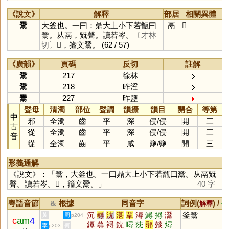
《說文》
解釋
部居
相關異體
鬵
大釜也。一曰：鼎大上小下若甑曰
鬲
𩱠
鬵。从鬲，兓聲。讀若岑。
〔才林
切〕
𩱠，籀文鬵。
(62 / 57)
《廣韻》
頁碼
反切
註解
鬵
217
徐林
鬵
218
昨淫
鬵
227
昨鹽
聲母
清濁
部位
聲調
韻攝
韻目
開合
等第
中
邪
全濁
齒
平
深
侵
/
侵
開
三
古
從
全濁
齒
平
深
侵
/
侵
開
三
音
從
全濁
齒
平
咸
鹽
/
鹽
開
三
形義通解
《說文》：「鬵，大釜也。一曰鼎大上小下若甑曰鬵。从鬲兓
聲。讀若岑。𩱠，籒文鬵。」
40 字
粵語音節
根據
同音字
詞例(
) /
&
解釋
備
沉
尋
沈
湛
覃
潯
鱘
撏
灊
釜鬵
黃
周
p204
c
am
4
鐔
蕁
襑
鈂
噚
莐
鄩
燅
燖
李
何
p203