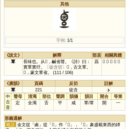
其他
字例:
1/1
《說文》
解釋
部居
相關異體
覃
長味也。从𣆪，鹹省聲。《詩》曰：
亯
𪉷
𪉲
𪉙
𪉣
𪉞
實覃實吁。
〔徒含切〕
𪉙，古文覃。
𪉞，篆文覃省。
(111 / 106)
《廣韻》
頁碼
反切
註解
覃
221
徒含
中
聲母
清濁
部位
聲調
韻攝
韻目
開合
等第
古
定
全濁
舌
平
咸
覃
/
覃
開
一
音
形義通解
略說:
金文從「
鹵
」從「
𣆪
」作「
𪉷
」，「
𣆪
」象盛載東西的罈