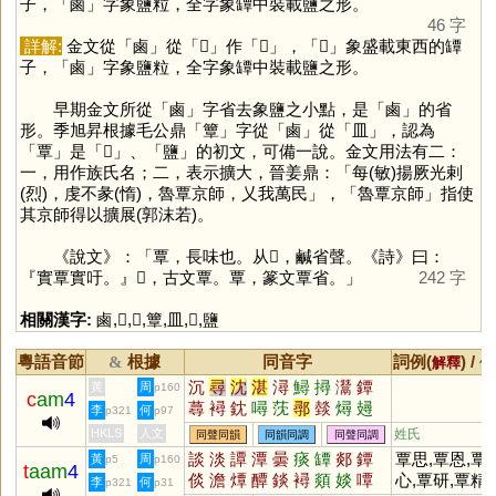
子，「
鹵
」字象鹽粒，全字象罈中裝載鹽之形。
46 字
詳解:
金文從「
鹵
」從「
𣆪
」作「
𪉷
」，「
𣆪
」象盛載東西的罈
子，「
鹵
」字象鹽粒，全字象罈中裝載鹽之形。
早期金文所從「
鹵
」字省去象鹽之小點，是「
鹵
」的省
形。季旭昇根據毛公鼎「
簟
」字從「
鹵
」從「
皿
」，認為
「
覃
」是「
𪉟
」、「
鹽
」的初文，可備一說。金文用法有二：
一，用作族氏名；二，表示擴大，晉姜鼎：「每(敏)揚厥光剌
(烈)，虔不彖(惰)，魯覃京師，乂我萬民」，「魯覃京師」指使
其京師得以擴展(郭沫若)。
《說文》：「覃，長味也。从𣆪，鹹省聲。《詩》曰：
『實覃實吁。』𪉙，古文覃。覃，篆文覃省。」
242 字
相關漢字:
鹵
,
𣆪
,
𪉷
,
簟
,
皿
,
𪉟
,
鹽
粵語音節
根據
同音字
詞例(
) /
&
解釋
備
沉
尋
沈
湛
潯
鱘
撏
灊
鐔
黃
周
p160
c
am
4
蕁
襑
鈂
噚
莐
鄩
燅
燖
攳
李
何
p321
p97
鬵
枔
璕
爓
HKLS
人文
姓氏
同聲同韻
同韻同調
同聲同調
談
淡
譚
潭
曇
痰
罈
郯
鐔
覃思,覃恩,覃
黃
周
p5
p160
t
aam
4
倓
澹
燂
醰
錟
襑
顃
婒
嘾
心,覃研,覃精,
李
何
p321
p31