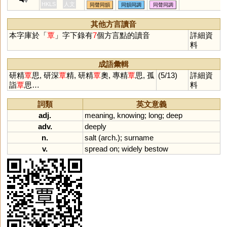
埮
惔
橝
憛
藫
餤
蟫
覃鬯,覃志
HKLS
人文
同聲同韻
同韻同調
同聲同調
其他方言讀音
本字庫於「
覃
」字下錄有
7
個方言點的讀音
詳細資
料
成語彙輯
研精
覃
思, 研深
覃
精, 研精
覃
奧, 專精
覃
思, 孤
(5/13)
詳細資
詣
覃
思…
料
詞類
英文意義
adj.
meaning
,
knowing
;
long
;
deep
adv.
deeply
n.
salt
(
arch
.);
surname
v.
spread
on
;
widely
bestow