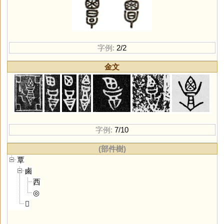
字例:
2/2
金文
字例:
7/10
(部件樹)
覃
鹵
西
◎
𣆪