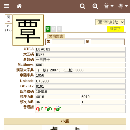
普
粵
襾
覃
146
6
繁
簡
港
破音字
(12)
繁簡對應
繁
簡
UTF-8
E8 A6 83
大五碼
B5F7
倉頡碼
一田日十
Matthews
6061
漢語大字典
（一版）2807；（二版）3000
康熙字典
1056
Unicode
U+8983
GB2312
8191
四角號碼
1040.6
頻序 A/B
4018
5019
頻次 A/B
36
1
普通話
q
n
t
n
y
n
小篆