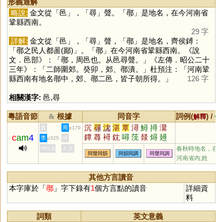
形義通解
略說:
金文從「
邑
」，「
尋
」聲。「
鄩
」是地名，在今河南省
鞏縣西南。
29 字
詳解:
金文從「
邑
」，「
尋
」聲，「
鄩
」是地名，齊侯鎛：
「鄩之民人都啚(鄙)」。「
鄩
」在今河南省鞏縣西南。《說
文．邑部》：「鄩，周邑也。从邑尋聲。」《左傳．昭公二十
三年》：「二師圍郊。癸卯，郊、鄩潰。」杜預注：「河南鞏
縣西南有地名鄩中，郊、鄩二邑，皆子朝所得。」
126 字
相關漢字:
邑
,
尋
粵語音節
根據
同音字
詞例(
) /
&
解釋
備
沉
尋
沈
湛
覃
潯
鱘
撏
灊
黃
周
p179
c
am
4
鐔
蕁
襑
鈂
噚
莐
燅
燖
攳
李
何
p325
鬵
枔
璕
爓
HKLS
人文
春秋時地名，在
同聲同韻
同韻同調
同聲同調
河南省內;姓
其他方言讀音
本字庫於「
鄩
」字下錄有
1
個方言點的讀音
詳細資
料
詞類
英文意義