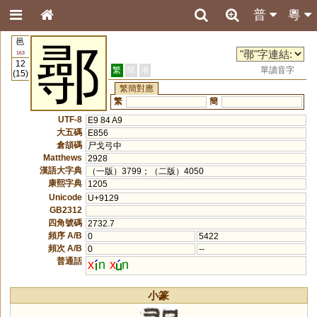
普
粵
邑
鄩
163
12
繁
簡
港
單讀音字
(15)
繁簡對應
繁
簡
UTF-8
E9 84 A9
大五碼
E856
倉頡碼
尸戈弓中
Matthews
2928
漢語大字典
（一版）3799；（二版）4050
康熙字典
1205
Unicode
U+9129
GB2312
四角號碼
2732.7
頻序 A/B
0
5422
頻次 A/B
0
--
普通話
x
n
x
n
小篆