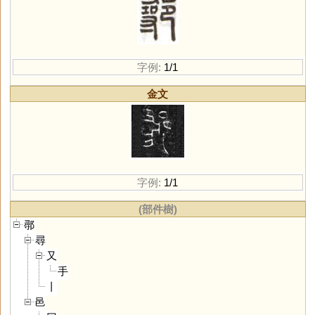
字例:
1/1
金文
字例:
1/1
(部件樹)
鄩
尋
又
手
丨
邑