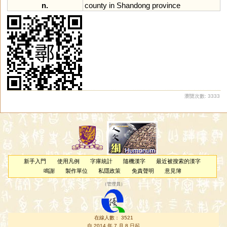
n.
county
in
Shandong
province
瀏覽次數: 3333
新手入門
使用凡例
字庫統計
隨機漢字
最近被搜索的漢字
鳴謝
製作單位
私隱政策
免責聲明
意見簿
（
管理員
）
在線人數： 3521
自 2014 年 7 月 8 日起