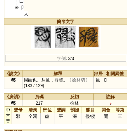
囗
卩
人
簡帛文字
字例:
3/3
《說文》
解釋
部居
相關異體
鄩
周邑也。从邑，尋聲。
〔徐林切〕
邑
𨟌
(133 / 129)
《廣韻》
頁碼
反切
註解
鄩
217
徐林
中
聲母
清濁
部位
聲調
韻攝
韻目
開合
等第
古
邪
全濁
齒
平
深
侵
/
侵
開
三
音