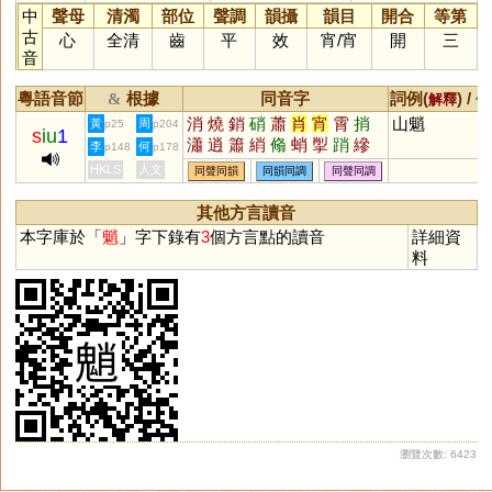
中
聲母
清濁
部位
聲調
韻攝
韻目
開合
等第
古
心
全清
齒
平
效
宵
/
宵
開
三
音
粵語音節
根據
同音字
詞例(
) /
&
解釋
備
消
燒
銷
硝
蕭
肖
宵
霄
捎
山魈
黃
周
p25
p204
s
iu
1
瀟
逍
簫
綃
翛
蛸
揱
踃
縿
李
何
p148
p178
箾
蠨
櫹
萷
痟
潚
HKLS
人文
同聲同韻
同韻同調
同聲同調
其他方言讀音
本字庫於「
魈
」字下錄有
3
個方言點的讀音
詳細資
料
瀏覽次數: 6423