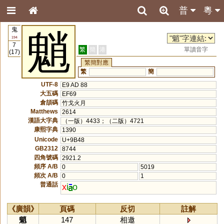
普
粵
鬼
魈
194
7
繁
簡
港
單讀音字
(17)
繁簡對應
繁
簡
UTF-8
E9 AD 88
大五碼
EF69
倉頡碼
竹戈火月
Matthews
2614
漢語大字典
（一版）4433；（二版）4721
康熙字典
1390
Unicode
U+9B48
GB2312
8744
四角號碼
2921.2
頻序 A/B
0
5019
頻次 A/B
0
1
普通話
x
i
o
《廣韻》
頁碼
反切
註解
魈
147
相邀