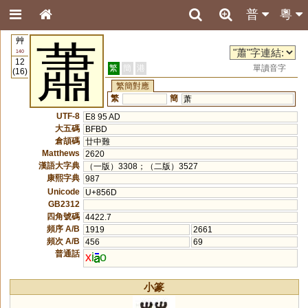
普
粵
艸
蕭
140
12
繁
簡
港
單讀音字
(16)
繁簡對應
繁
簡
萧
UTF-8
E8 95 AD
大五碼
BFBD
倉頡碼
廿中難
Matthews
2620
漢語大字典
（一版）3308；（二版）3527
康熙字典
987
Unicode
U+856D
GB2312
四角號碼
4422.7
頻序 A/B
1919
2661
頻次 A/B
456
69
普通話
x
i
o
小篆