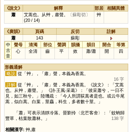
《說文》
解釋
部居
相關異體
蕭
艾蒿也。从艸，肅聲。
〔蘇彫切〕
艸
(20 / 14)
《廣韻》
頁碼
反切
註解
蕭
143
蘇彫
中
聲母
清濁
部位
聲調
韻攝
韻目
開合
等第
古
心
全清
齒
平
效
蕭
/
蕭
開
四
音
形義通解
略說:
從「
艸
」，「
肅
」聲，本義為香蒿。
16 字
詳解:
從「
艸
」，「
肅
」聲，本義為香蒿。《說文》：「艾蒿
也。从艸，肅聲。」 《詩‧王風‧采葛》：「彼采蕭兮，一日不
見，如三秋兮。」陸璣疏：「今人所謂荻蒿者是也。或云牛尾
蒿，似白蒿。白葉，莖麤，科生，多者數十莖。」
「
蕭
」可表示清靜冷落。晉劉伶〈北芒客舍〉：「蚊蚋歸
豐草，枯葉散蕭林。」
138 字
相關漢字:
艸
,
肅