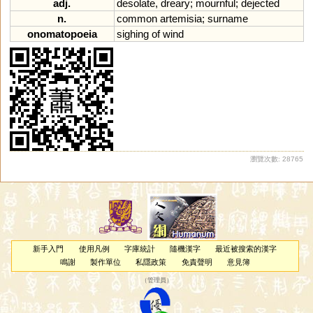
adj.
desolate
,
dreary
;
mournful
;
dejected
n.
common
artemisia
;
surname
onomatopoeia
sighing
of
wind
瀏覽次數: 28765
新手入門
使用凡例
字庫統計
隨機漢字
最近被搜索的漢字
鳴謝
製作單位
私隱政策
免責聲明
意見簿
（
管理員
）