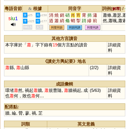
粵語音節
根據
同音字
詞例(
) /
&
解釋
備
消
燒
銷
硝
肖
宵
霄
捎
瀟
蕭條,蕭瑟,蕭
黃
周
p25
p150
s
iu
1
逍
簫
綃
翛
蛸
揱
踃
縿
箾
然,蕭颯,蕭索,
李
何
p325
p177
蠨
櫹
萷
痟
魈
潚
蕭規曹隨,禍
HKLS
人文
同聲同韻
同韻同調
同聲同調
蕭牆
其他方言讀音
本字庫於「
蕭
」字下錄有
19
個方言點的讀音
詳細資
料
《讀史方輿紀要》地名
蕭
縣,
蕭
山縣
(2/2)
詳細資
料
成語彙輯
環堵
蕭
然, 禍起
蕭
牆,
蕭
規曹隨,
蕭
牆禍起, 成
(5/63)
詳細資
也
蕭
何，敗也
蕭
何…
料
配搭點:
牆
,
綸
,
膋
,
蓼
,
禍
,
芷
詞類
英文意義