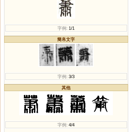
字例:
1/1
簡帛文字
字例:
3/3
其他
字例:
4/4