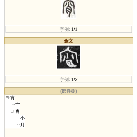
字例:
1/1
金文
字例:
1/2
(部件樹)
宵
宀
肖
小
月