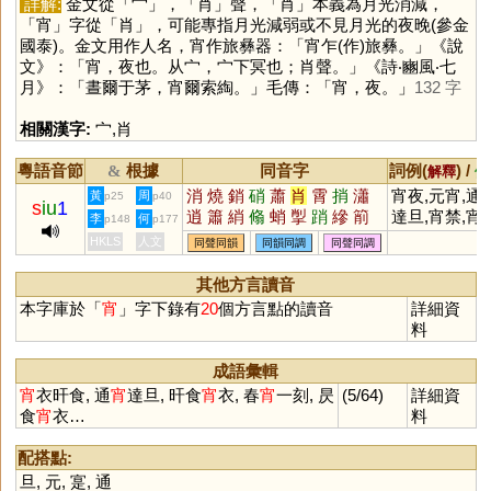
詳解:
金文從「
宀
」，「
肖
」聲，「
肖
」本義為月光消減，
「
宵
」字從「
肖
」，可能專指月光減弱或不見月光的夜晚(參金
國泰)。金文用作人名，宵作旅彝器：「宵乍(作)旅彝。」《說
文》：「宵，夜也。从宀，宀下冥也；肖聲。」《詩‧豳風‧七
月》：「晝爾于茅，宵爾索綯。」毛傳：「宵，夜。」
132 字
相關漢字:
宀
,
肖
粵語音節
根據
同音字
詞例(
) /
&
解釋
備
消
燒
銷
硝
蕭
肖
霄
捎
瀟
宵夜,元宵,通
黃
周
p25
p40
s
iu
1
逍
簫
綃
翛
蛸
揱
踃
縿
箾
達旦,宵禁,宵
李
何
p148
p177
蠨
櫹
萷
痟
魈
潚
小,良宵,春宵
HKLS
人文
同聲同韻
同韻同調
同聲同調
短
其他方言讀音
本字庫於「
宵
」字下錄有
20
個方言點的讀音
詳細資
料
成語彙輯
宵
衣旰食, 通
宵
達旦, 旰食
宵
衣, 春
宵
一刻, 昃
(5/64)
詳細資
食
宵
衣…
料
配搭點:
旦
,
元
,
寔
,
通