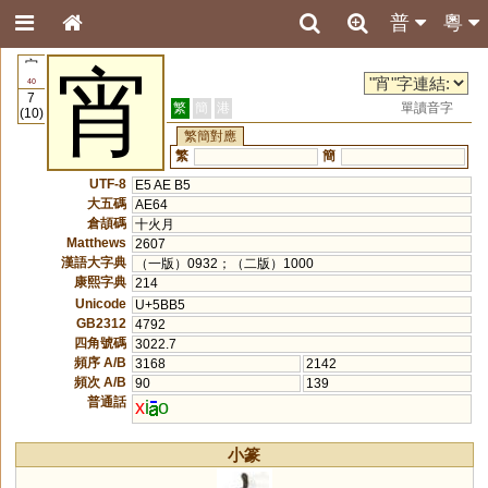
普
粵
宀
宵
40
7
繁
簡
港
單讀音字
(10)
繁簡對應
繁
簡
UTF-8
E5 AE B5
大五碼
AE64
倉頡碼
十火月
Matthews
2607
漢語大字典
（一版）0932；（二版）1000
康熙字典
214
Unicode
U+5BB5
GB2312
4792
四角號碼
3022.7
頻序 A/B
3168
2142
頻次 A/B
90
139
普通話
x
i
o
小篆