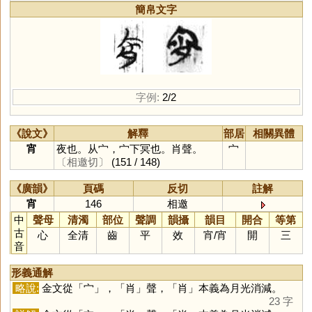
簡帛文字
字例:
2/2
《說文》
解釋
部居
相關異體
宵
夜也。从宀，宀下冥也。肖聲。
宀
〔相邀切〕
(151 / 148)
《廣韻》
頁碼
反切
註解
宵
146
相邀
中
聲母
清濁
部位
聲調
韻攝
韻目
開合
等第
古
心
全清
齒
平
效
宵
/
宵
開
三
音
形義通解
略說:
金文從「
宀
」，「
肖
」聲，「
肖
」本義為月光消減。
23 字