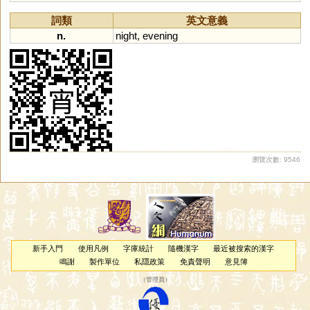
詞類
英文意義
n.
night
,
evening
瀏覽次數: 9546
新手入門
使用凡例
字庫統計
隨機漢字
最近被搜索的漢字
鳴謝
製作單位
私隱政策
免責聲明
意見簿
（
管理員
）