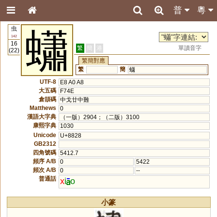
普
粵
虫
蠨
142
16
繁
簡
港
單讀音字
(22)
繁簡對應
繁
簡
蟏
UTF-8
E8 A0 A8
大五碼
F74E
倉頡碼
中戈廿中難
Matthews
0
漢語大字典
（一版）2904；（二版）3100
康熙字典
1030
Unicode
U+8828
GB2312
四角號碼
5412.7
頻序 A/B
0
5422
頻次 A/B
0
--
普通話
x
i
o
小篆