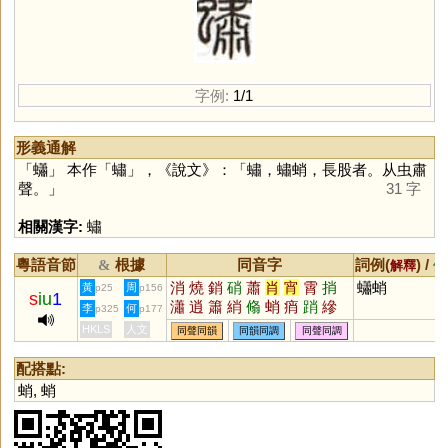
字例:
1/1
形義通解
「
蠨
」 本作「
蟰
」，《說文》：「蟰，蟰蛸，長股者。从虫肅
聲。」
31 字
相關漢字:
蟰
粵語音節
根據
同音字
詞例(
) /
&
解釋
備
消
燒
銷
硝
蕭
肖
宵
霄
捎
蠨蛸
黃
周
p25
p156
s
iu
1
瀟
逍
簫
綃
翛
蛸
痟
踃
縿
李
何
p325
p177
箾
櫹
萷
揱
魈
潚
HKLS
人文
同聲同韻
同韻同調
同聲同調
配搭點:
蛸
,
蛸