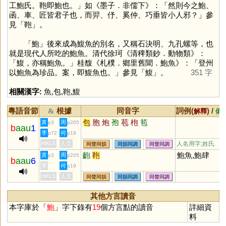
工鮑氏。鞄即鮑也。」如《墨子．非儒下》：「然則今之鮑、
函、車、匠皆君子也，而羿、伃、奚仲、巧垂皆小人邪？」參
見「
鞄
」。
「
鮑
」後來成為鰒魚的別名，又稱石決明、九孔螺等，也
就是現代人所吃的鮑魚。清代徐珂《清稗類鈔．動物類》：
「鰒，亦稱鮑魚。」桂馥《札樸．鄉里舊聞．鮑魚》：「登州
以鮑魚為珍品。案，即鰒魚也。」參見「
鰒
」。
351 字
相關漢字:
魚
,
包
,
鞄
,
鰒
粵語音節
根據
同音字
詞例(
) /
&
解釋
備
包
胞
炮
孢
苞
枹
笣
黃
周
p3
p205
b
aau
1
李
何
p72
p19
HKLS
人文
人名用字;姓氏
同聲同韻
同韻同調
同聲同調
齙
鞄
鮑魚,鮑肆
黃
周
p3
p205
b
aau
6
李
何
p19
HKLS
人文
同聲同韻
同韻同調
同聲同調
其他方言讀音
本字庫於「
鮑
」字下錄有
19
個方言點的讀音
詳細資
料