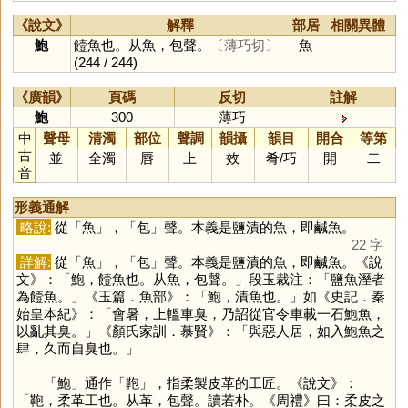
《說文》
解釋
部居
相關異體
鮑
饐魚也。从魚，包聲。
〔薄巧切〕
魚
(244 / 244)
《廣韻》
頁碼
反切
註解
鮑
300
薄巧
中
聲母
清濁
部位
聲調
韻攝
韻目
開合
等第
古
並
全濁
唇
上
效
肴
/
巧
開
二
音
形義通解
略說:
從「
魚
」，「
包
」聲。本義是鹽漬的魚，即鹹魚。
22 字
詳解:
從「
魚
」，「
包
」聲。本義是鹽漬的魚，即鹹魚。《說
文》：「鮑，饐魚也。从魚，包聲。」段玉裁注：「鹽魚溼者
為饐魚。」《玉篇．魚部》：「鮑，漬魚也。」如《史記．秦
始皇本紀》：「會暑，上轀車臭，乃詔從官令車載一石鮑魚，
以亂其臭。」《顏氏家訓．慕賢》：「與惡人居，如入鮑魚之
肆，久而自臭也。」
「
鮑
」通作「
鞄
」，指柔製皮革的工匠。《說文》：
「鞄，柔革工也。从革，包聲。讀若朴。《周禮》曰：柔皮之