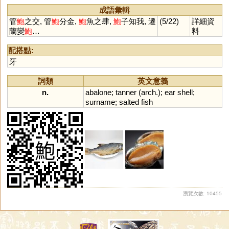
成語彙輯
管
鮑
之交, 管
鮑
分金,
鮑
魚之肆,
鮑
子知我, 遷
(5/22)
詳細資
蘭變
鮑
…
料
配搭點:
牙
詞類
英文意義
n.
abalone
;
tanner
(
arch
.);
ear
shell
;
surname
;
salted
fish
瀏覽次數: 10455