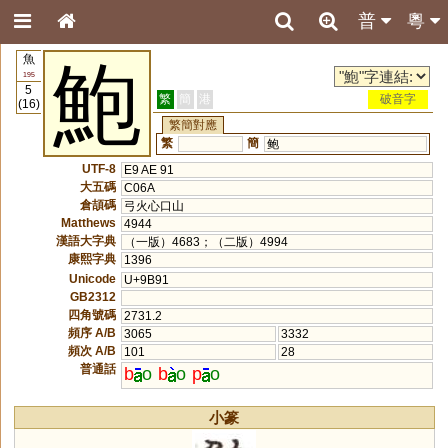
普
粵
魚
鮑
195
5
繁
簡
港
破音字
(16)
繁簡對應
繁
簡
鲍
UTF-8
E9 AE 91
大五碼
C06A
倉頡碼
弓火心口山
Matthews
4944
漢語大字典
（一版）4683；（二版）4994
康熙字典
1396
Unicode
U+9B91
GB2312
四角號碼
2731.2
頻序 A/B
3065
3332
頻次 A/B
101
28
普通話
b
o
b
o
p
o
小篆