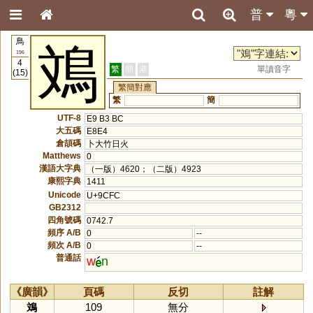
普
粵
鳥
鳼
196
4
繁
簡
港
單讀音字
(15)
繁簡對應
繁
簡
UTF-8
E9 B3 BC
大五碼
E8E4
倉頡碼
卜大竹日火
Matthews
0
漢語大字典
（一版）4620；（二版）4923
康熙字典
1411
Unicode
U+9CFC
GB2312
四角號碼
0742.7
頻序 A/B
0
--
頻次 A/B
0
--
普通話
w
n
《廣韻》
頁碼
反切
註解
鳼
109
無分