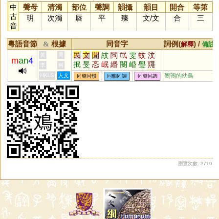
中
聲母
清濁
部位
聲調
韻攝
韻目
開合
等第
古
明
次濁
唇
平
臻
文
/
文
合
三
音
粵語音節
根據
同音字
詞例(
) /
&
解釋
備註
民
文
聞
紋
閩
氓
雯
蚊
汶
黃
周
m
an
4
抿
旻
忞
岷
緡
閿
崏
璺
鼆
李
何
鼤
闅
甿
痻
罠
苠
魰
旼
玟
HKLS
人文
鵪鶉的幼鳥
同聲同韻
同韻同調
同聲同調
琝
閺
芠
蕄
鈱
錉
敯
駇
瀏覽次數: 2710