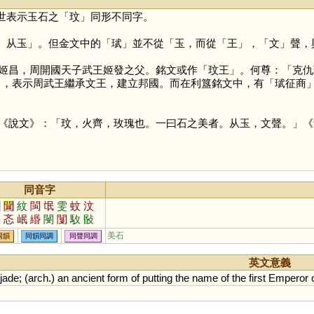
世表示玉石之「
玟
」同形不同字。
。从玉」。但金文中的「
珷
」並不從「玉，而從「
王
」，「
文
」聲，
，周開國天子武王姬發之父。銘文或作「玟王」。何尊：「克仇玟
邦」，表示周武王繼承文王，建立邦國。而在利簋銘文中，有「珷征商
《說文》：「玟，火齊，玫瑰也。一曰石之美者。从玉，文聲。」《
同音字
文
聞
紋
閩
氓
雯
蚊
汶
旻
忞
岷
緡
閿
闅
駇
敯
錉
鈱
蕄
芠
閺
琝
崏
魰
美石
同韻
同韻同調
同聲同調
璺
鼆
鼤
痻
罠
旼
苠
英文意義
jade
; (
arch
.)
an
ancient
form
of
putting
the
name
of
the
first
Emperor