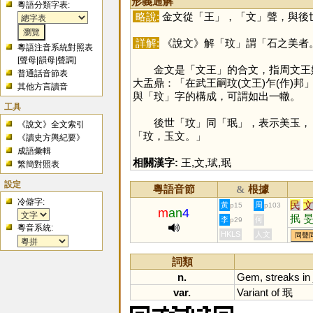
形義通解
粵語分類字表:
略說:
金文從「
王
」，「
文
」聲，與後
詳解:
《說文》解「
玟
」謂「石之美者
粵語注音系統對照表
[
聲母
|
韻母
|
聲調
]
金文是「文王」的合文，指周文王姬昌
普通話音節表
大盂鼎：「在武王嗣玟(文王)乍(作)
其他方言讀音
與「
玟
」字的構成，可謂如出一轍。
工具
後世「
玟
」同「
珉
」，表示美玉，
《說文》全文索引
「玟，玉文。」
《讀史方輿紀要》
成語彙輯
相關漢字:
王
,
文
,
珷
,
珉
繁簡對照表
設定
粵語音節
根據
&
冷僻字:
民
黃
周
p15
p103
m
an
4
抿
李
何
p29
粵音系統:
鳼
HKLS
人文
同聲
甿
詞類
n.
Gem
,
streaks
in
var.
Variant
of
珉