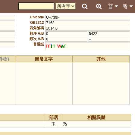
普
粵
Unicode
U+739F
GB2312
7168
四角號碼
1014.0
頻序 A/B
0
5422
頻次 A/B
0
--
普通話
m
n
w
n
件樹)
簡帛文字
其他
部居
相關異體
玉
玫