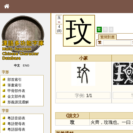
玉
玟
96
4
繁
簡
港
(8)
繁簡對應
繁
小篆
中文
ENG
字形
部首索引
筆畫索引
甲骨部件表
字例:
1/1
金文部件表
形義源流通解
字音
《說文》
粵語音節表
玟
火齊，玟瑰也。一曰
粵語聲母表
粵語韻母表