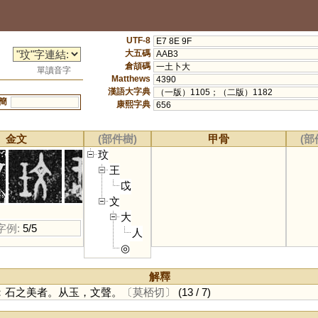
UTF-8
E7 8E 9F
大五碼
AAB3
倉頡碼
一土卜大
單讀音字
Matthews
4390
漢語大字典
（一版）1105；（二版）1182
簡
康熙字典
656
金文
(部件樹)
甲骨
(部
玟
王
戉
文
大
字例:
5/5
人
◎
解釋
：石之美者。从玉，文聲。
〔莫桮切〕
(13 / 7)