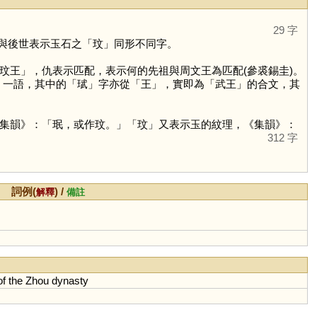
29 字
與後世表示玉石之「
玟
」同形不同字。
王」，仇表示匹配，表示何的先祖與周文王為匹配(參裘錫圭)。
」一語，其中的「
珷
」字亦從「
王
」，實即為「武王」的合文，其
集韻》：「珉，或作玟。」「
玟
」又表示玉的紋理，《集韻》：
312 字
詞例(
) /
解釋
備註
of
the
Zhou
dynasty