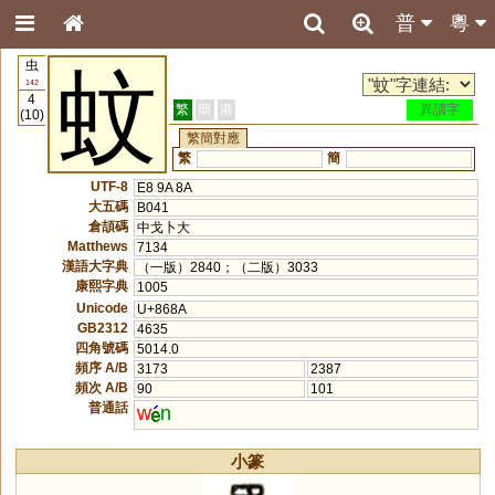
普
粵
虫
蚊
142
4
繁
簡
港
異讀字
(10)
繁簡對應
繁
簡
UTF-8
E8 9A 8A
大五碼
B041
倉頡碼
中戈卜大
Matthews
7134
漢語大字典
（一版）2840；（二版）3033
康熙字典
1005
Unicode
U+868A
GB2312
4635
四角號碼
5014.0
頻序 A/B
3173
2387
頻次 A/B
90
101
普通話
w
n
小篆