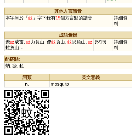
其他方言讀音
本字庫於「
蚊
」字下錄有
19
個方言點的讀音
詳細資
料
成語彙輯
聚
蚊
成雷,
蚊
力負山, 使
蚊
負山,
蚊
思負山,
蚊
(5/19)
詳細資
虻負山…
料
配搭點:
蚋
,
瘧
,
虻
詞類
英文意義
n.
mosquito