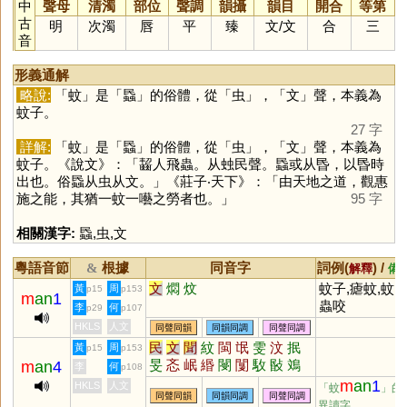
中
聲母
清濁
部位
聲調
韻攝
韻目
開合
等第
古
明
次濁
唇
平
臻
文
/
文
合
三
音
形義通解
略說:
「
蚊
」是「
蟁
」的俗體，從「
虫
」，「
文
」聲，本義為
蚊子。
27 字
詳解:
「
蚊
」是「
蟁
」的俗體，從「
虫
」，「
文
」聲，本義為
蚊子。《說文》：「齧人飛蟲。从䖵民聲。蟁或从昬，以昬時
出也。俗蟁从虫从文。」《莊子‧天下》：「由天地之道，觀惠
施之能，其猶一蚊一囈之勞者也。」
95 字
相關漢字:
蟁
,
虫
,
文
粵語音節
根據
同音字
詞例(
) /
&
解釋
備
文
燜
炆
蚊子,瘧蚊,蚊
黃
周
p15
p153
m
an
1
蟲咬
李
何
p29
p107
HKLS
人文
同聲同韻
同韻同調
同聲同調
民
文
聞
紋
閩
氓
雯
汶
抿
黃
周
p15
p153
旻
忞
岷
緡
閿
闅
駇
敯
鳼
m
an
4
李
何
p108
錉
鈱
蕄
芠
閺
琝
崏
魰
甿
m
an
1
HKLS
人文
「蚊
」的
同聲同韻
同韻同調
同聲同調
璺
鼆
鼤
痻
罠
玟
旼
苠
異讀字