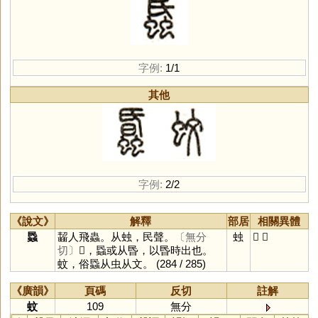
字例:
1/1
其他
字例:
2/2
《說文》
解釋
部居
相關異體
蟁
齧人飛蟲。从䖵，民聲。
〔無分
䖵
𧓹
蚊
切〕
𧓹，蟁或从昬，以昬時出也。
蚊，俗蟁从虫从文。
(284 / 285)
《廣韻》
頁碼
反切
註解
蚊
109
無分