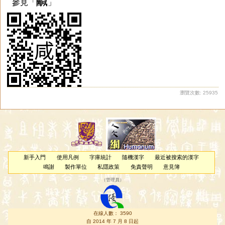
鹹
參見「
」
瀏覽次數: 25935
新手入門
使用凡例
字庫統計
隨機漢字
最近被搜索的漢字
鳴謝
製作單位
私隱政策
免責聲明
意見簿
（
管理員
）
在線人數： 3590
自 2014 年 7 月 8 日起