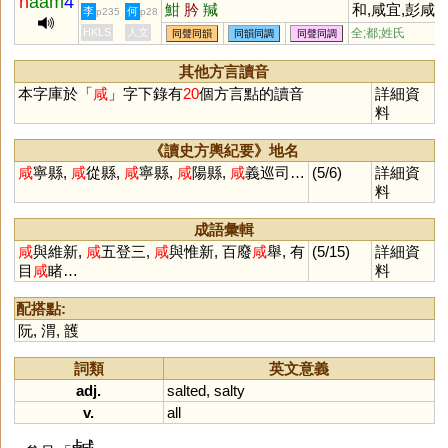
h
aam
4
魽
肣
羬
和,咸宜,彭咸,
李
何
p235
p28
巫咸,阮咸,咸
HKLS
人文
全;都;姓氏
同聲同韻
同韻同調
同聲同調
池,咸豐草,咸
宮,老少咸宜,
其他方言讀音
犬咸陽,咸五登
本字庫於「
咸
」字下錄有
20
個方言點的讀音
詳細資
三
料
《讀史方輿紀要》地名
咸
寧縣,
咸
從縣,
咸
寧縣,
咸
陽縣,
咸
義巡司…
(5/6)
詳細資
料
成語彙輯
咸
與維新,
咸
五登三,
咸
與惟新, 百廢
咸
舉, 有
(5/15)
詳細資
目
咸
睹…
料
配搭點:
阮
,
渭
,
頀
詞類
英文意義
adj.
salted
,
salty
v.
all