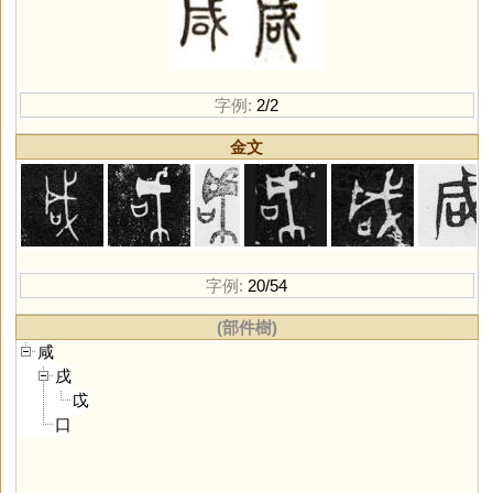
字例:
2/2
金文
字例:
20/54
(部件樹)
咸
戌
戉
口