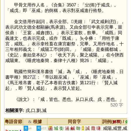
甲骨文用作人名，《合集》3507：「㞢(侑)于咸戊」。
「咸戊」即「巫咸」的倒稱，表示對巫咸進行侑祭。
金文借用作副詞，表示全部。𠫑羌鐘：「武文咸剌(烈)」，
表示武功文德全都顯赫(馬承源)。又由全部引申表示完畢，噩
侯鼎：「王宴，咸酓(飲)。」表示王宴飲，飲畢。「咸既」同
義連文，也表示完成，或作「既咸」。夨令彝：「用牲于康
宮，咸既。」表示拿牲畜在康宮獻祭，完畢。又用作地名，十
三年相邦義戈：「咸陽工帀(師)田。」「咸陽」是秦國都城，
《史記．秦始皇本紀》：「收天下兵，聚之咸陽。」在今陝西
咸陽東。《睡虎地秦簡．秦律十八種》簡26：「咸陽」。
戰國竹簡和漢帛書借「
減
」為「
咸
」，《睡虎地秦簡．日
書甲種》簡27正：「帝以殺巫減」，「巫減」即「巫咸」。
《馬王堆帛書．老子乙本卷前古佚書》第121行：「賢人減
起」，即「賢人咸起」，表示賢人皆起。
《說文》：「咸，皆也。悉也。从口从戌。戌，悉也。」
520 字
相關漢字:
戌
,
口
,
劉
,
減
粵語音節
根據
同音字
詞例(
) /
&
解釋
備
函
堿
銜
涵
鹹
啣
𤯌
諴
麙
嗛
咸陽,咸豐,咸
黃
周
p4
p22