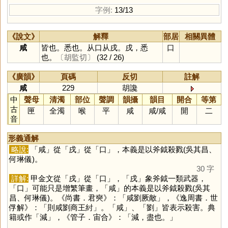
字例:
13/13
《說文》
解釋
部居
相關異體
咸
皆也。悉也。从口从戌。戌，悉
口
也。
〔胡監切〕
(32 / 26)
《廣韻》
頁碼
反切
註解
咸
229
胡讒
中
聲母
清濁
部位
聲調
韻攝
韻目
開合
等第
古
匣
全濁
喉
平
咸
咸
/
咸
開
二
音
形義通解
略說:
「
咸
」從「
戌
」從「
口
」，本義是以斧鉞殺戮(吳其昌、
何琳儀)。
30 字
詳解:
甲金文從「
戌
」從「
口
」，「
戌
」象斧鉞一類武器，
「
口
」可能只是增繁筆畫，「
咸
」的本義是以斧鉞殺戮(吳其
昌、何琳儀)。《尚書．君奭》：「咸劉厥敵」，《逸周書．世
俘解》：「則咸劉商王紂」。「
咸
」、「
劉
」皆表示殺害。典
籍或作「
減
」，《管子．宙合》：「減，盡也。」