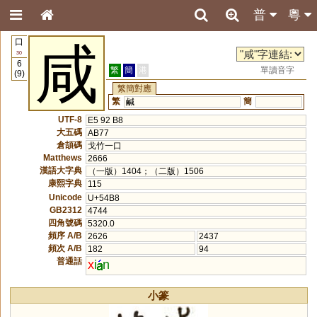
普
粵
口
咸
30
6
繁
簡
港
單讀音字
(9)
繁簡對應
繁
簡
鹹
UTF-8
E5 92 B8
大五碼
AB77
倉頡碼
戈竹一口
Matthews
2666
漢語大字典
（一版）1404；（二版）1506
康熙字典
115
Unicode
U+54B8
GB2312
4744
四角號碼
5320.0
頻序 A/B
2626
2437
頻次 A/B
182
94
普通話
x
i
n
小篆