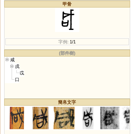
甲骨
字例:
1/1
(部件樹)
咸
戌
戉
口
簡帛文字