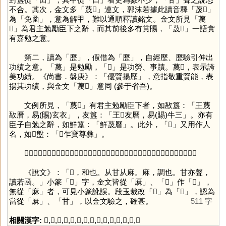
不合。其次，金文多「蔑𤯍」連文，郭沫若據此讀音釋「蔑𤯍」
為「免圅」，意為解甲，難以通順釋讀銘文。金文所見「蔑
𤯍」為君主勉勵臣下之辭，而其前後多有賞賜，「蔑𤯍」一語實
有嘉勉之意。
第二，讀為「
歷
」，假借為「
歷
」，自經歷、歷驗引伸出
功績之意。「
蔑
」是勉勵，「
𤯍
」是功勞、事蹟。蔑𤯍，表示誇
美功績。《尚書．盤庚》：「優賢揚歷」，意指敬重賢能，表
揚其功績，與金文「蔑𤯍」意同 (參于省吾)。
文例所見，「蔑𤯍」有君主勉勵臣下者，如敔簋：「王蔑
敔曆，易(賜)玄衣」，友簋：「王𥣫友曆，易(賜)牛三」。亦有
臣子自勉之辭，如鮮簋：「鮮蔑曆」。此外，「
𤯍
」又用作人
名，如𤯍盤：「𤯍乍寶尊彝」。
「
𤯍
」後期金文「
甘
」又有訛寫為「
日
」作「
曆
」，但金文中無曆法之義，參「
曆
」。
《說文》：「𤯌，和也。从甘从麻。麻，調也。甘亦聲，
讀若函。」小篆「
𤯌
」字，金文皆從「
厤
」、「
𠩵
」作「
𤯍
」，
無從「
麻
」者，可見小篆訛誤。段玉裁改「
𤯌
」為「
𤯍
」，認為
當從「
厤
」、「
甘
」，以金文驗之，確甚。
511 字
相關漢字:
𤯍
,
厤
,
甘
,
𠩵
,
秝
,
厂
,
土
,
函
,
口
,
田
,
歷
,
蔑
,
日
,
曆
,
麻