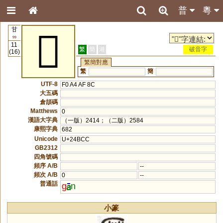
普
粵
甘
𤯌
99
11
繁
簡
港
破音字
(16)
繁簡對應
繁
簡
UTF-8
F0 A4 AF 8C
大五碼
倉頡碼
Matthews
0
漢語大字典
（一版）2414；（二版）2584
康熙字典
682
Unicode
U+24BCC
GB2312
四角號碼
頻序 A/B
--
頻次 A/B
0
--
普通話
g
n
小篆