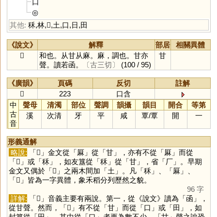
口
◎
其他:
秝
,
林
,
𠩵
,
土
,
口
,
日
,
田
《說文》
解釋
部居
相關異體
𤯌
和也。从甘从麻。麻，調也。甘亦
甘
聲。讀若函。
〔古三切〕
(100 / 95)
《廣韻》
頁碼
反切
註解
𤯌
223
口含
中
聲母
清濁
部位
聲調
韻攝
韻目
開合
等第
古
溪
次清
牙
平
咸
覃
/
覃
開
一
音
形義通解
略說:
「
𤯍
」金文從「
厤
」從「
甘
」，亦有不從「
厤
」而從
「
𠩵
」或「
秝
」，如友簋從「
秝
」從「
甘
」，省「
厂
」。早期
金文又偶於「
𠩵
」之兩木間加「
土
」。凡「
秝
」、「
厤
」、
「
𠩵
」皆為一字異體，象禾稻分列歷然之貌。
96 字
詳解:
「
𤯍
」音義主要有兩說。第一，從《說文》讀為「
函
」，
從甘聲。然而，「
𤯍
」有不從「
甘
」而從「
口
」或「
田
」，如
封簋從「
田
」，其中從「
口
」者更為數不少，「
甘
」聲之說恐