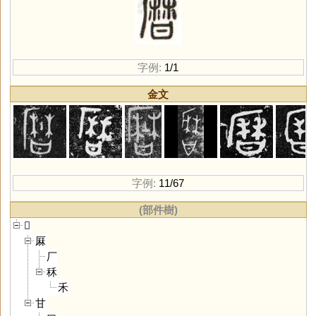
字例:
1/1
金文
字例:
11/67
(部件樹)
𤯌
厤
厂
秝
禾
甘