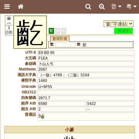
普
粵
齒
齕
211
3
繁
簡
港
異讀字
(18)
繁簡對應
繁
簡
龁
UTF-8
E9 BD 95
大五碼
F1EA
倉頡碼
卜山人弓
Matthews
2087
漢語大字典
（一版）4789；（二版）5104
康熙字典
1460
Unicode
U+9F55
GB2312
四角號碼
2871.7
頻序 A/B
6580
5422
頻次 A/B
2
--
普通話
h
小篆