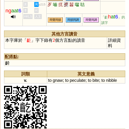
歹
嚙
扤
歺
齧
囓
聐
黃
周
p215
ng
aat
6
李
何
h
at
6
HKLS
人文
「齕
」的異
同聲同韻
同韻同調
同聲同調
讀字
其他方言讀音
本字庫於「
齕
」字下錄有
2
個方言點的讀音
詳細資
料
配搭點:
齮
詞類
英文意義
v.
to
gnaw
;
to
peculate
;
to
bite
;
to
nibble