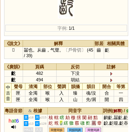
字例:
1/1
《說文》
解釋
部居
相關異體
𪗟
齧也。从齒，气聲。
〔戶骨切〕
(45
齒
齕
/ 39)
《廣韻》
頁碼
反切
註解
齕
482
下没
齕
494
胡結
聲母
清濁
部位
聲調
韻攝
韻目
開合
等第
中
古
匣
全濁
喉
入
臻
魂
/
沒
合
一
音
匣
全濁
喉
入
山
先
/
屑
開
四
粵語音節
根據
同音字
詞例(
) /
&
解釋
備
核
轄
瞎
劾
檄
搳
閡
翮
黠
齮齕,齧齕,齕
黃
周
p18
p215
h
at
6
紇
覡
𦵯
縖
獥
覈
礉
麧
蒚
舝
齩,齕噬,齕吞
李
何
p13
p128
薂
籺
磍
螛
鶷
楁
HKLS
人文
同聲同韻
同韻同調
同聲同調