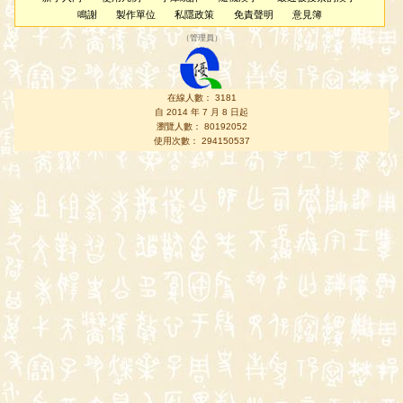
鳴謝
製作單位
私隱政策
免責聲明
意見簿
（
管理員
）
在線人數： 3181
自 2014 年 7 月 8 日起
瀏覽人數： 80192052
使用次數： 294150537