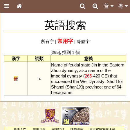
普
粵
英語搜索
常用字
所有字
|
|
冷僻字
[
265
], 找到 1 個
漢字
詞類
意義
Name
of
feudal
state
Jin
in
the
Eastern
Zhou
dynasty
;
also
name
of
the
imperial
dynasty
(
265
-
420
CE
)
that
晉
n.
succeeded
the
Wei
Dynasty
;
Short
for
Shanxi
(
Shan1Xi
)
province
;
one
of
64
hexagrams
新手入門
使用凡例
字庫統計
隨機漢字
最近被搜索的漢字