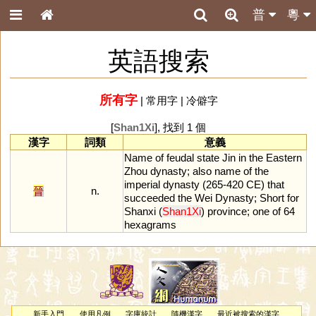
普
粵
英語搜索
所有字
|
常用字
|
冷僻字
[
Shan1Xi
], 找到 1 個
漢字
詞類
意義
Name
of
feudal
state
Jin
in
the
Eastern
Zhou
dynasty
;
also
name
of
the
imperial
dynasty
(
265
-
420
CE
)
that
晉
n.
succeeded
the
Wei
Dynasty
;
Short
for
Shanxi
(
Shan1Xi
)
province
;
one
of
64
hexagrams
新手入門
使用凡例
字庫統計
隨機漢字
最近被搜索的漢字