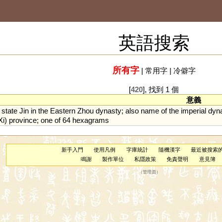
英語搜索
所有字
|
常用字
|
冷僻字
[
420
], 找到 1 個
意義
state
Jin
in
the
Eastern
Zhou
dynasty
;
also
name
of
the
imperial
dyn
Xi
)
province
;
one
of
64
hexagrams
新手入門
使用凡例
字庫統計
隨機漢字
最近被搜索
鳴謝
製作單位
私隱政策
免責聲明
意見簿
（
管理員
）