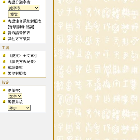
粵語分類字表:
粵語注音系統對照表
[
聲母
|
韻母
|
聲調
]
普通話音節表
其他方言讀音
工具
《說文》全文索引
《讀史方輿紀要》
成語彙輯
繁簡對照表
設定
冷僻字:
粵音系統: