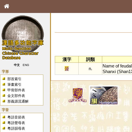
漢字
詞類
Name
of
feudal
中文
ENG
晉
n.
Shanxi
(
Shan1
字形
部首索引
筆畫索引
甲骨部件表
金文部件表
形義源流通解
字音
粵語音節表
粵語聲母表
粵語韻母表