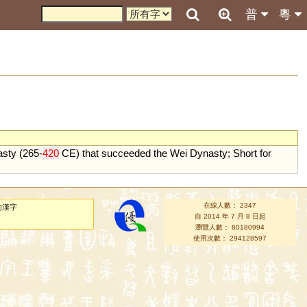
普
粵
asty
(
265
-
420
CE
)
that
succeeded
the
Wei
Dynasty
;
Short
for
在線人數： 2347
的漢字
自 2014 年 7 月 8 日起
瀏覽人數： 80180994
使用次數： 294128597