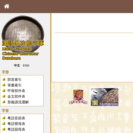
中文
ENG
字形
部首索引
筆畫索引
甲骨部件表
金文部件表
形義源流通解
字音
粵語音節表
粵語聲母表
粵語韻母表