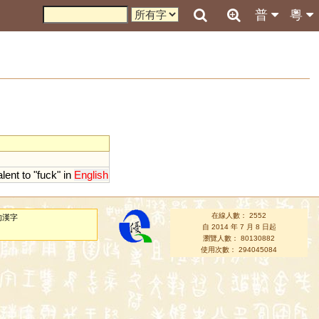
普
粵
alent
to
"
fuck
"
in
English
在線人數： 2552
的漢字
自 2014 年 7 月 8 日起
瀏覽人數： 80130882
使用次數： 294045084