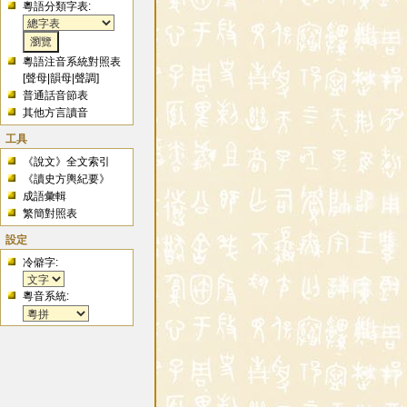
粵語分類字表:
粵語注音系統對照表
[
聲母
|
韻母
|
聲調
]
普通話音節表
其他方言讀音
工具
《說文》全文索引
《讀史方輿紀要》
成語彙輯
繁簡對照表
設定
冷僻字:
粵音系統: