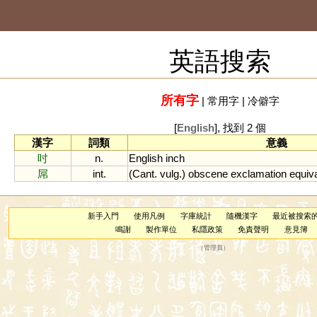
英語搜索
所有字
|
常用字
|
冷僻字
[
English
], 找到 2 個
漢字
詞類
意義
吋
n.
English
inch
屌
int.
(
Cant
.
vulg
.)
obscene
exclamation
equiv
新手入門
使用凡例
字庫統計
隨機漢字
最近被搜索
鳴謝
製作單位
私隱政策
免責聲明
意見簿
（
管理員
）