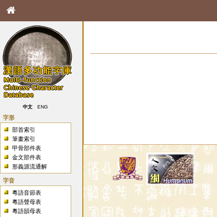
中文
ENG
字形
部首索引
筆畫索引
甲骨部件表
金文部件表
形義源流通解
字音
粵語音節表
粵語聲母表
粵語韻母表