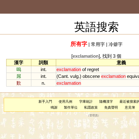
英語搜索
所有字
|
常用字
|
冷僻字
[
exclamation
], 找到 3 個
漢字
詞類
意義
嗚
int.
exclamation
of
regret
屌
int.
(
Cant
.
vulg
.)
obscene
exclamation
equiv
歎
n.
exclamation
新手入門
使用凡例
字庫統計
隨機漢字
最近被搜索
鳴謝
製作單位
私隱政策
免責聲明
意見簿
（
管理員
）