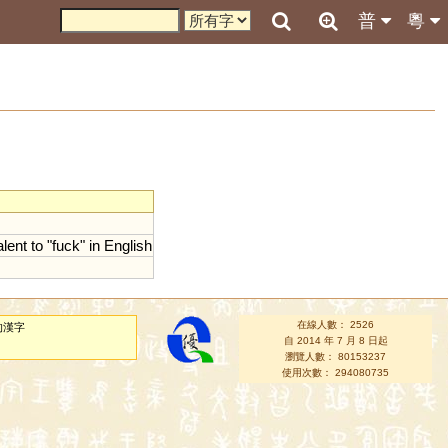
普
粵
alent
to
"
fuck
"
in
English
在線人數： 2526
的漢字
自 2014 年 7 月 8 日起
瀏覽人數： 80153237
使用次數： 294080735