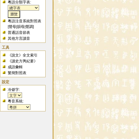
粵語分類字表:
粵語注音系統對照表
[
聲母
|
韻母
|
聲調
]
普通話音節表
其他方言讀音
工具
《說文》全文索引
《讀史方輿紀要》
成語彙輯
繁簡對照表
設定
冷僻字:
粵音系統: