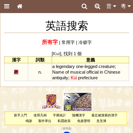
普
粵
英語搜索
所有字
|
常用字
|
冷僻字
[
Kui
], 找到 1 個
漢字
詞類
意義
a
legendary
one
-
legged
creature
;
夔
n.
Name
of
musical
official
in
Chinese
antiquity
;
Kui
prefecture
新手入門
使用凡例
字庫統計
隨機漢字
最近被搜索的漢字
鳴謝
製作單位
私隱政策
免責聲明
意見簿
（
管理員
）