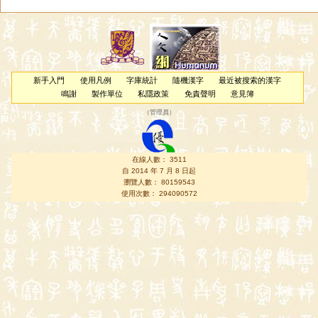
新手入門
使用凡例
字庫統計
隨機漢字
最近被搜索的漢字
鳴謝
製作單位
私隱政策
免責聲明
意見簿
（
管理員
）
在線人數： 3511
自 2014 年 7 月 8 日起
瀏覽人數： 80159543
使用次數： 294090572