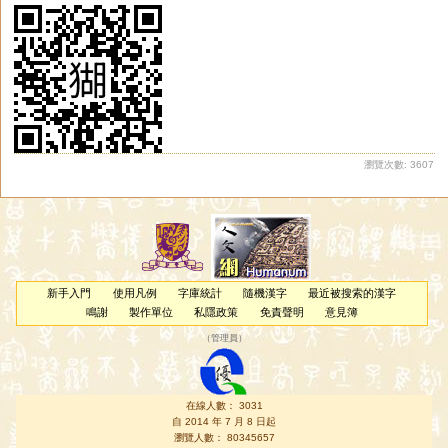
瀏覽次數: 3607
新手入門
使用凡例
字庫統計
隨機漢字
最近被搜索的漢字
鳴謝
製作單位
私隱政策
免責聲明
意見簿
（
管理員
）
在線人數： 3031
自 2014 年 7 月 8 日起
瀏覽人數： 80345657