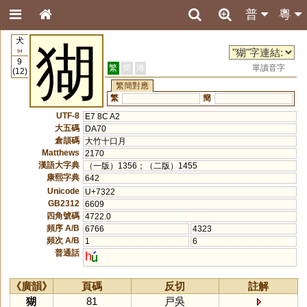
普
粵
犬
猢
94
9
繁
簡
港
單讀音字
(12)
繁簡對應
繁
簡
UTF-8
E7 8C A2
大五碼
DA70
倉頡碼
大竹十口月
Matthews
2170
漢語大字典
（一版）1356；（二版）1455
康熙字典
642
Unicode
U+7322
GB2312
6609
四角號碼
4722.0
頻序 A/B
6766
4323
頻次 A/B
1
6
普通話
h
《廣韻》
頁碼
反切
註解
猢
81
戸吳