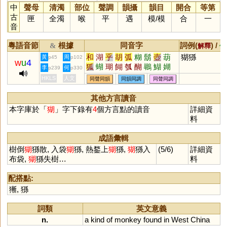
中
聲母
清濁
部位
聲調
韻攝
韻目
開合
等第
古
匣
全濁
喉
平
遇
模
/
模
合
一
音
粵語音節
根據
同音字
詞例(
) /
&
解釋
備
和
湖
乎
胡
弧
糊
鬍
壺
葫
猢猻
黃
周
p45
p102
w
u
4
狐
蝴
瑚
餬
瓠
醐
鶘
鰗
媩
李
何
p239
p330
鶦
魱
衚
楜
HKLS
人文
同聲同韻
同韻同調
同聲同調
其他方言讀音
本字庫於「
猢
」字下錄有
4
個方言點的讀音
詳細資
料
成語彙輯
樹倒
猢
猻散, 入袋
猢
猻, 熱鍪上
猢
猻,
猢
猻入
(5/6)
詳細資
布袋,
猢
猻失樹…
料
配搭點:
獑
,
猻
詞類
英文意義
n.
a
kind
of
monkey
found
in
West
China