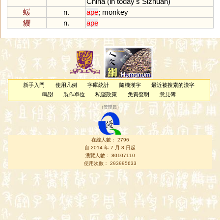
China
(
in
today
'
s
Sizhuan
)
蝯
n.
ape
;
monkey
貜
n.
ape
新手入門
使用凡例
字庫統計
隨機漢字
最近被搜索的漢字
鳴謝
製作單位
私隱政策
免責聲明
意見簿
（
管理員
）
在線人數： 2796
自 2014 年 7 月 8 日起
瀏覽人數： 80107110
使用次數： 293995633