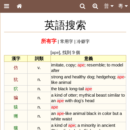
普
粵
英語搜索
所有字
|
常用字
|
冷僻字
[
ape
], 找到 9 個
漢字
詞類
意義
imitate
,
copy
;
ape
;
resemble
;
to
model
仿
v.
after
strong
and
healthy
dog
;
hedgehog
;
ape
-
犺
n.
like
animal
狖
n.
the
black
long
-
tail
ape
a
kind
of
otter
;
mythical
beast
similar
to
猵
n.
an
ape
with
dog
'
s
head
猿
n.
ape
an
ape
-
like
animal
black
in
color
but
a
獑
n.
white
waist
a
kind
of
ape
;
a
minority
in
ancient
獽
n.